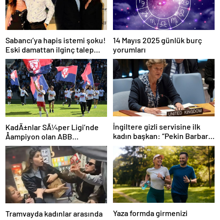
Sabancı’ya hapis istemi şoku!
14 Mayıs 2025 günlük burç
Eski damattan ilginç talep
yorumları
geldi
İngiltere gizli servisine ilk
KadÄ±nlar SÃ¼per Ligi’nde
kadın başkan: “Pekin Barbara”
Åampiyon olan ABB
favori aday
Fomget’ten FenerbahÃ§e’ye
gÃ¶nderme
Yaza formda girmenizi
Tramvayda kadınlar arasında