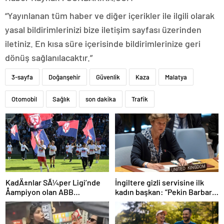
“Yayınlanan tüm haber ve diğer içerikler ile ilgili olarak
yasal bildirimlerinizi bize iletişim sayfası üzerinden
iletiniz. En kısa süre içerisinde bildirimlerinize geri
dönüş sağlanılacaktır.”
3-sayfa
Doğanşehir
Güvenlik
Kaza
Malatya
Otomobil
Sağlık
son dakika
Trafik
İngiltere gizli servisine ilk
KadÄ±nlar SÃ¼per Ligi’nde
kadın başkan: “Pekin Barbara”
Åampiyon olan ABB
favori aday
Fomget’ten FenerbahÃ§e’ye
gÃ¶nderme