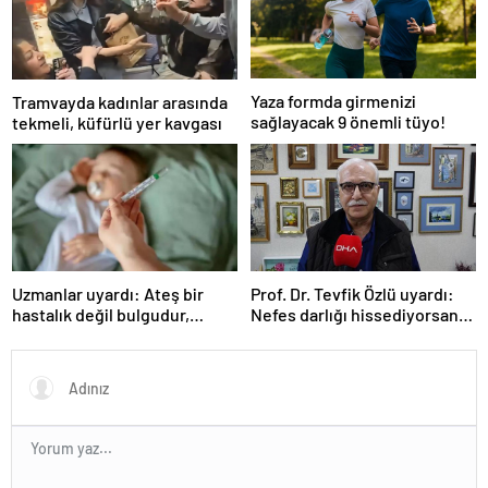
Yaza formda girmenizi
Tramvayda kadınlar arasında
sağlayacak 9 önemli tüyo!
tekmeli, küfürlü yer kavgası
Uzmanlar uyardı: Ateş bir
Prof. Dr. Tevfik Özlü uyardı:
hastalık değil bulgudur,
Nefes darlığı hissediyorsanız
vücudun savunma
sebebini araştırın!
mekanizmasıdır