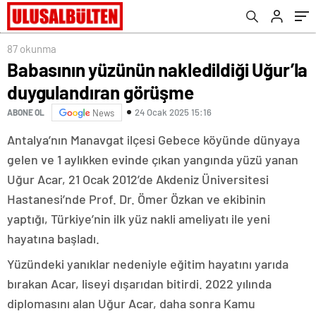
87 okunma
Babasının yüzünün nakledildiği Uğur’la
duygulandıran görüşme
24 Ocak 2025 15:16
ABONE OL
News
Antalya’nın Manavgat ilçesi Gebece köyünde dünyaya
gelen ve 1 aylıkken evinde çıkan yangında yüzü yanan
Uğur Acar, 21 Ocak 2012’de Akdeniz Üniversitesi
Hastanesi’nde Prof. Dr. Ömer Özkan ve ekibinin
yaptığı, Türkiye’nin ilk yüz nakli ameliyatı ile yeni
hayatına başladı.
Yüzündeki yanıklar nedeniyle eğitim hayatını yarıda
bırakan Acar, liseyi dışarıdan bitirdi. 2022 yılında
diplomasını alan Uğur Acar, daha sonra Kamu