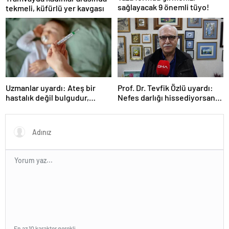
sağlayacak 9 önemli tüyo!
tekmeli, küfürlü yer kavgası
Uzmanlar uyardı: Ateş bir
Prof. Dr. Tevfik Özlü uyardı:
hastalık değil bulgudur,
Nefes darlığı hissediyorsanız
vücudun savunma
sebebini araştırın!
mekanizmasıdır
En az 10 karakter gerekli