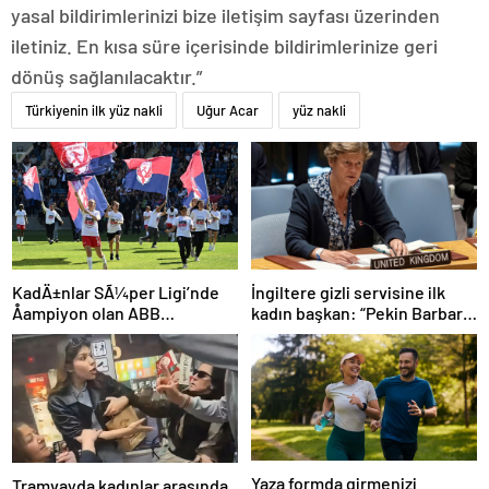
yasal bildirimlerinizi bize iletişim sayfası üzerinden
iletiniz. En kısa süre içerisinde bildirimlerinize geri
dönüş sağlanılacaktır.”
Türkiyenin ilk yüz nakli
Uğur Acar
yüz nakli
İngiltere gizli servisine ilk
KadÄ±nlar SÃ¼per Ligi’nde
kadın başkan: “Pekin Barbara”
Åampiyon olan ABB
favori aday
Fomget’ten FenerbahÃ§e’ye
gÃ¶nderme
Yaza formda girmenizi
Tramvayda kadınlar arasında