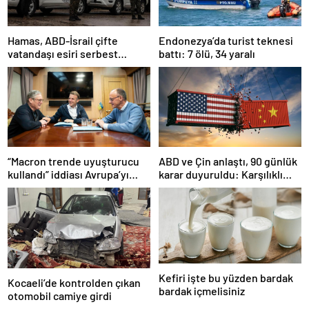
Hamas, ABD-İsrail çifte
Endonezya’da turist teknesi
vatandaşı esiri serbest
battı: 7 ölü, 34 yaralı
bırakacağını duyurdu
“Macron trende uyuşturucu
ABD ve Çin anlaştı, 90 günlük
kullandı” iddiası Avrupa’yı
karar duyuruldu: Karşılıklı
karıştırmıştı: Fransa’dan
tarife indirimi geldi!
“peçeteli” yalanlama geldi!
Kefiri işte bu yüzden bardak
Kocaeli’de kontrolden çıkan
bardak içmelisiniz
otomobil camiye girdi