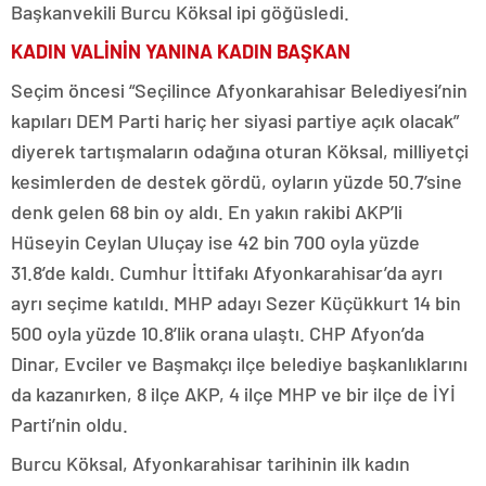
Başkanvekili Burcu Köksal ipi göğüsledi.
KADIN VALİNİN YANINA KADIN BAŞKAN
Seçim öncesi “Seçilince Afyonkarahisar Belediyesi’nin
kapıları DEM Parti hariç her siyasi partiye açık olacak”
diyerek tartışmaların odağına oturan Köksal, milliyetçi
kesimlerden de destek gördü, oyların yüzde 50.7’sine
denk gelen 68 bin oy aldı. En yakın rakibi AKP’li
Hüseyin Ceylan Uluçay ise 42 bin 700 oyla yüzde
31.8’de kaldı. Cumhur İttifakı Afyonkarahisar’da ayrı
ayrı seçime katıldı. MHP adayı Sezer Küçükkurt 14 bin
500 oyla yüzde 10.8’lik orana ulaştı. CHP Afyon’da
Dinar, Evciler ve Başmakçı ilçe belediye başkanlıklarını
da kazanırken, 8 ilçe AKP, 4 ilçe MHP ve bir ilçe de İYİ
Parti’nin oldu.
Burcu Köksal, Afyonkarahisar tarihinin ilk kadın