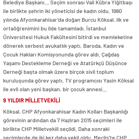
Belediye Başkanı… Seçim sonrası Vali Kübra Yiğitbaşı
ile birlikte şehrin iki yöneticisi de kadın oldu. 1980
yılında Afyonkarahisar’da doğan Burcu Köksal, ilk ve
ortaöğrenimini bu ilde tamamladı. İstanbul
Üniversitesi Hukuk Fakültesini bitirdi ve memleketine
dönerek serbest avukatlık yaptı. Baroda, Kadın ve
Çocuk Hakları Komisyonunda görev aldı. Çağdaş
Yaşamı Destekleme Derneği ve Atatürkçü Düşünce
Derneği başta olmak üzere birçok sivil toplum
kuruluşunda görev yaptı. TV programcısı Yasin Köksal
ile evli olan yeni başkan, bir çocuk annesi…
9 YILDIR MİLLETVEKİLİ
Köksal, CHP Afyonkarahisar Kadın Kolları Başkanlığı
görevinin ardından da 7 Haziran 2015 seçimleri ile
birlikte CHP Milletvekili seçildi. Daha sonraki
seçimlerde de iki kez daha vekil oldu. Meclis’te CHP