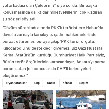
yol arkadaşı olan Çelebi mi?” diye sordu. Bir başka
konuşmasında da iktidar milletvekilleri­ni çok kızdıran
şu sözleri söyledi:
“Çözüm süreci adı altında PKK’lı te­röristlere Habur’da
davulla zurnayla karşılayıp, çadır mahkemelerinde
beraat ettirenler, buraya çıkıp ‘PKK terör örgütü,
Kılıçdaroğlu’nu destekle­di’ diyemez. Biz Gazi Mustafa
Kemal Atatürk’ün kurduğu Cumhuriyet Halk Partisiyiz.
Bütün terör örgütlerinin karşısındayız. Ankara’yı parsel
parsel satan jelibomcular da CHP’li belediye­leri
eleştiremez.”
Afyonkarahisar
Chp
Kadın
Köksal
Seçim