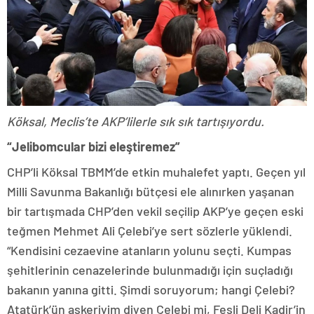
Köksal, Meclis’te AKP’lilerle sık sık tartışıyordu.
“Jelibomcular bizi eleştiremez”
CHP’li Köksal TBMM’de etkin muha­lefet yaptı. Geçen yıl
Milli Savunma Bakanlığı bütçesi ele alınırken yaşanan
bir tartışmada CHP’den vekil seçilip AKP’ye geçen eski
teğmen Mehmet Ali Çelebi’ye sert sözlerle yüklendi.
“Kendisini cezaevine atanların yolunu seçti. Kumpas
şehitlerinin cenazelerin­de bulunmadığı için suçladığı
bakanın yanına gitti. Şimdi soruyorum; hangi Çelebi?
Atatürk’ün askeriyim diyen Çe­lebi mi, Fesli Deli Kadir’in