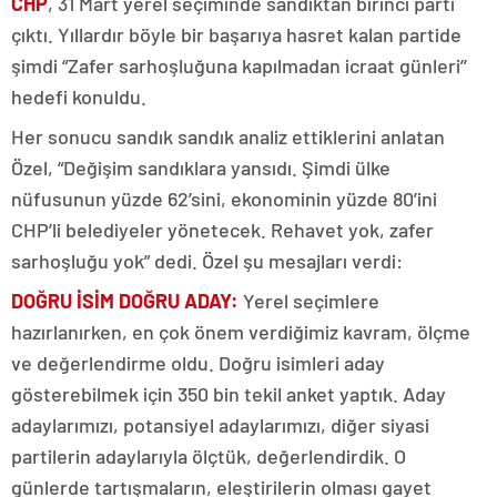
CHP
, 31 Mart yerel seçiminde sandıktan birinci parti
çıktı. Yıllardır böyle bir başarıya hasret kalan partide
şimdi “Zafer sarhoşluğuna kapılmadan icraat günleri’’
hedefi konuldu.
Her sonucu sandık sandık analiz ettiklerini anlatan
Özel, “Değişim sandıklara yansıdı. Şimdi ülke
nüfusunun yüzde 62’sini, ekonominin yüzde 80’ini
CHP’li belediyeler yönetecek. Rehavet yok, zafer
sarhoşluğu yok” dedi. Özel şu mesajları verdi:
DOĞRU İSİM DOĞRU ADAY:
Yerel seçimlere
hazırlanırken, en çok önem verdiğimiz kavram, ölçme
ve değerlendirme oldu. Doğru isimleri aday
gösterebilmek için 350 bin tekil anket yaptık. Aday
adaylarımızı, potansiyel adaylarımızı, diğer siyasi
partilerin adaylarıyla ölçtük, değerlendirdik. O
günlerde tartışmaların, eleştirilerin olması gayet