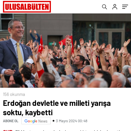
156 okunma
Erdoğan devletle ve milleti yarışa
soktu, kaybetti
3 Mayıs 2024 00:48
ABONE OL
News