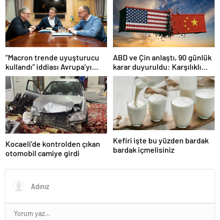
“Macron trende uyuşturucu
ABD ve Çin anlaştı, 90 günlük
kullandı” iddiası Avrupa’yı
karar duyuruldu: Karşılıklı
karıştırmıştı: Fransa’dan
tarife indirimi geldi!
“peçeteli” yalanlama geldi!
Kefiri işte bu yüzden bardak
Kocaeli’de kontrolden çıkan
bardak içmelisiniz
otomobil camiye girdi