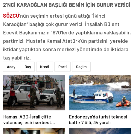
2’NCİ KARAOĞLAN BAŞLIĞI BENİM İÇİN GURUR VERİCİ
SÖZCÜ
’nün seçimin ertesi günü attığı “İkinci
Karaoğlan” başlığı çok gurur verici. İnşallah Bülent
Ecevit Başkanımızın 1970’lerde yaptıklarına yaklaşabilir,
partimizi, Mustafa Kemal Atatürk’ün partisini, yerelde
iktidar yaptıktan sonra merkezi yönetimde de iktidara
taşıyabiliriz.
Aday
Baş
Kredi
Parti
Seçim
Hamas, ABD-İsrail çifte
Endonezya’da turist teknesi
vatandaşı esiri serbest
battı: 7 ölü, 34 yaralı
bırakacağını duyurdu