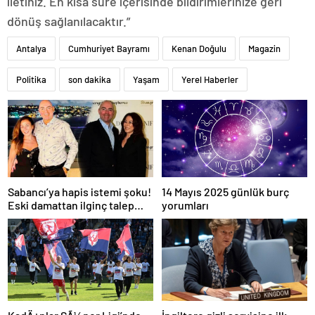
iletiniz. En kısa süre içerisinde bildirimlerinize geri
dönüş sağlanılacaktır.”
Antalya
Cumhuriyet Bayramı
Kenan Doğulu
Magazin
Politika
son dakika
Yaşam
Yerel Haberler
Sabancı’ya hapis istemi şoku!
14 Mayıs 2025 günlük burç
Eski damattan ilginç talep
yorumları
geldi