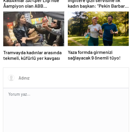
İngiltere gizli servisine ilk
KadÄ±nlar SÃ¼per Ligi’nde
kadın başkan: “Pekin Barbara”
Åampiyon olan ABB
favori aday
Fomget’ten FenerbahÃ§e’ye
gÃ¶nderme
Yaza formda girmenizi
Tramvayda kadınlar arasında
sağlayacak 9 önemli tüyo!
tekmeli, küfürlü yer kavgası