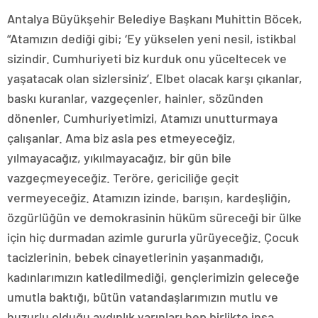
Antalya Büyükşehir Belediye Başkanı Muhittin Böcek,
“Atamızın dediği gibi; ‘Ey yükselen yeni nesil, istikbal
sizindir. Cumhuriyeti biz kurduk onu yüceltecek ve
yaşatacak olan sizlersiniz’. Elbet olacak karşı çıkanlar,
baskı kuranlar, vazgeçenler, hainler, sözünden
dönenler, Cumhuriyetimizi, Atamızı unutturmaya
çalışanlar. Ama biz asla pes etmeyeceğiz,
yılmayacağız, yıkılmayacağız, bir gün bile
vazgeçmeyeceğiz. Teröre, gericiliğe geçit
vermeyeceğiz. Atamızın izinde, barışın, kardeşliğin,
özgürlüğün ve demokrasinin hüküm süreceği bir ülke
için hiç durmadan azimle gururla yürüyeceğiz. Çocuk
tacizlerinin, bebek cinayetlerinin yaşanmadığı,
kadınlarımızın katledilmediği, gençlerimizin geleceğe
umutla baktığı, bütün vatandaşlarımızın mutlu ve
huzurlu olduğu aydınlık yarınları hep birlikte inşa