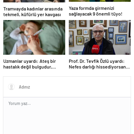
Yaza formda girmenizi
Tramvayda kadınlar arasında
sağlayacak 9 önemli tüyo!
tekmeli, küfürlü yer kavgası
Uzmanlar uyardı: Ateş bir
Prof. Dr. Tevfik Özlü uyardı:
hastalık değil bulgudur,
Nefes darlığı hissediyorsanız
vücudun savunma
sebebini araştırın!
mekanizmasıdır