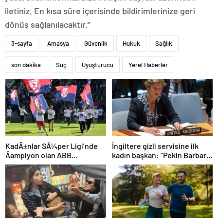
iletiniz. En kısa süre içerisinde bildirimlerinize geri
dönüş sağlanılacaktır.”
3-sayfa
Amasya
Güvenlik
Hukuk
Sağlık
son dakika
Suç
Uyuşturucu
Yerel Haberler
İngiltere gizli servisine ilk
KadÄ±nlar SÃ¼per Ligi’nde
kadın başkan: “Pekin Barbara”
Åampiyon olan ABB
favori aday
Fomget’ten FenerbahÃ§e’ye
gÃ¶nderme