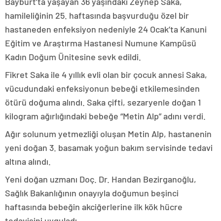
Bayburt’ta yaşayan 36 yaşındaki Zeynep Saka,
hamileliğinin 25. haftasında başvurduğu özel bir
hastaneden enfeksiyon nedeniyle 24 Ocak’ta Kanuni
Eğitim ve Araştırma Hastanesi Numune Kampüsü
Kadın Doğum Ünitesine sevk edildi.
Fikret Saka ile 4 yıllık evli olan bir çocuk annesi Saka,
vücudundaki enfeksiyonun bebeği etkilemesinden
ötürü doğuma alındı. Saka çifti, sezaryenle doğan 1
kilogram ağırlığındaki bebeğe “Metin Alp” adını verdi.
Ağır solunum yetmezliği oluşan Metin Alp, hastanenin
yeni doğan 3. basamak yoğun bakım servisinde tedavi
altına alındı.
Yeni doğan uzmanı Doç. Dr. Handan Bezirganoğlu,
Sağlık Bakanlığının onayıyla doğumun beşinci
haftasında bebeğin akciğerlerine ilk kök hücre
tedavisini uyguladı.