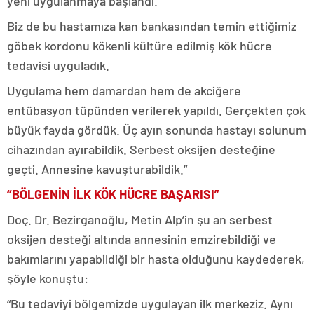
yeni uygulanmaya başlandı.
Biz de bu hastamıza kan bankasından temin ettiğimiz
göbek kordonu kökenli kültüre edilmiş kök hücre
tedavisi uyguladık.
Uygulama hem damardan hem de akciğere
entübasyon tüpünden verilerek yapıldı. Gerçekten çok
büyük fayda gördük. Üç ayın sonunda hastayı solunum
cihazından ayırabildik. Serbest oksijen desteğine
geçti. Annesine kavuşturabildik.”
“BÖLGENİN İLK KÖK HÜCRE BAŞARISI”
Doç. Dr. Bezirganoğlu, Metin Alp’in şu an serbest
oksijen desteği altında annesinin emzirebildiği ve
bakımlarını yapabildiği bir hasta olduğunu kaydederek,
şöyle konuştu:
“Bu tedaviyi bölgemizde uygulayan ilk merkeziz. Aynı