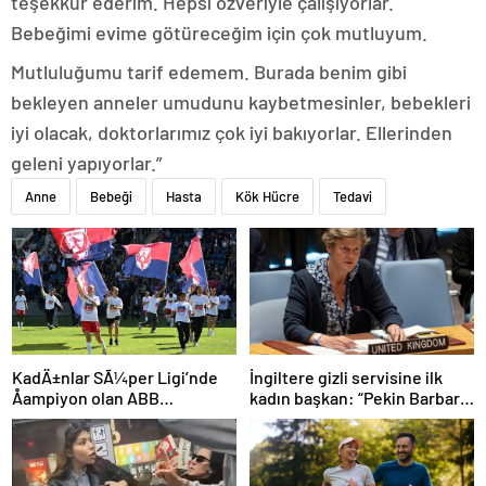
teşekkür ederim. Hepsi özveriyle çalışıyorlar.
Bebeğimi evime götüreceğim için çok mutluyum.
Mutluluğumu tarif edemem. Burada benim gibi
bekleyen anneler umudunu kaybetmesinler, bebekleri
iyi olacak, doktorlarımız çok iyi bakıyorlar. Ellerinden
geleni yapıyorlar.”
Anne
Bebeği
Hasta
Kök Hücre
Tedavi
İngiltere gizli servisine ilk
KadÄ±nlar SÃ¼per Ligi’nde
kadın başkan: “Pekin Barbara”
Åampiyon olan ABB
favori aday
Fomget’ten FenerbahÃ§e’ye
gÃ¶nderme