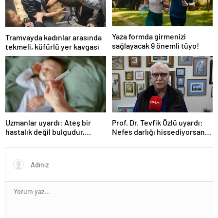
Yaza formda girmenizi
Tramvayda kadınlar arasında
sağlayacak 9 önemli tüyo!
tekmeli, küfürlü yer kavgası
Uzmanlar uyardı: Ateş bir
Prof. Dr. Tevfik Özlü uyardı:
hastalık değil bulgudur,
Nefes darlığı hissediyorsanız
vücudun savunma
sebebini araştırın!
mekanizmasıdır