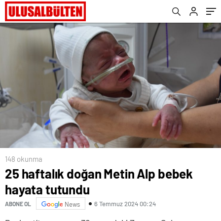
148 okunma
25 haftalık doğan Metin Alp bebek
hayata tutundu
6 Temmuz 2024 00:24
ABONE OL
News