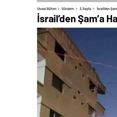
Ulusal Bülten
Gündem
3.Sayfa
İsrail’den Şam
İsrail’den Şam’a Ha