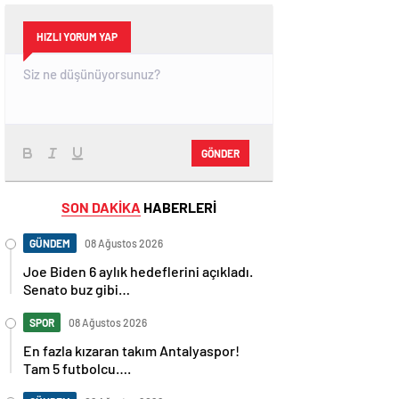
HIZLI YORUM YAP
GÖNDER
SON DAKİKA
HABERLERİ
GÜNDEM
08 Ağustos 2026
Joe Biden 6 aylık hedeflerini açıkladı.
Senato buz gibi…
SPOR
08 Ağustos 2026
En fazla kızaran takım Antalyaspor!
Tam 5 futbolcu….