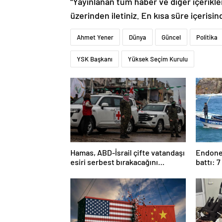
“Yayınlanan tüm haber ve diğer içerikler i
üzerinden iletiniz. En kısa süre içerisin
Ahmet Yener
Dünya
Güncel
Politika
YSK Başkanı
Yüksek Seçim Kurulu
Hamas, ABD-İsrail çifte vatandaşı
Endonez
esiri serbest bırakacağını
battı: 7
duyurdu