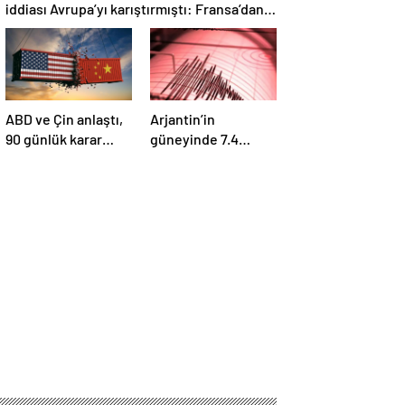
iddiası Avrupa’yı karıştırmıştı: Fransa’dan
“peçeteli” yalanlama geldi!
ABD ve Çin anlaştı,
Arjantin’in
90 günlük karar
güneyinde 7.4
duyuruldu:
büyüklüğünde
Karşılıklı tarife
deprem
indirimi geldi!