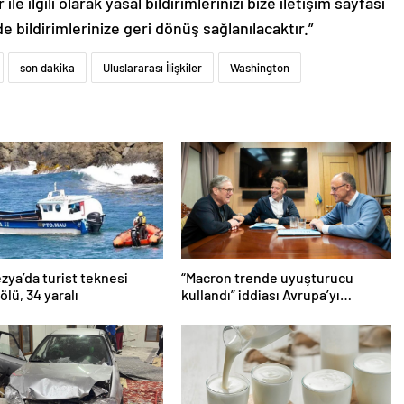
le ilgili olarak yasal bildirimlerinizi bize iletişim sayfası
de bildirimlerinize geri dönüş sağlanılacaktır.”
son dakika
Uluslararası İlişkiler
Washington
ya’da turist teknesi
“Macron trende uyuşturucu
 ölü, 34 yaralı
kullandı” iddiası Avrupa’yı
karıştırmıştı: Fransa’dan
“peçeteli” yalanlama geldi!