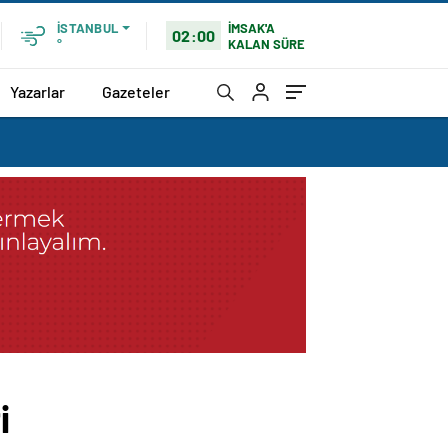
İMSAK'A
İSTANBUL
02:00
KALAN SÜRE
°
Yazarlar
Gazeteler
i