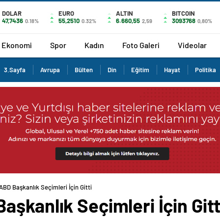
DOLAR
EURO
ALTIN
BITCOIN
47,7436
55,2510
6.660,55
3093768
0.18%
0.32%
2,59
0,80%
Ekonomi
Spor
Kadın
Foto Galeri
Videolar
3.Sayfa
Avrupa
Bülten
Din
Eğitim
Hayat
Politika
BD Başkanlık Seçimleri İçin Gitti
şkanlık Seçimleri İçin Gitt