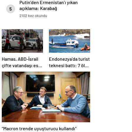
Putin’den Ermenistan’ı yıkan
açıklama: Karabağ
5
Azerbaycan’ın ayrılmaz bir
2102 kez okundu
parçasıdır!
Hamas, ABD-İsrail
Endonezya’da turist
çifte vatandaşı esiri
teknesi battı: 7 ölü,
serbest
34 yaralı
bırakacağını
duyurdu
“Macron trende uyuşturucu kullandı”