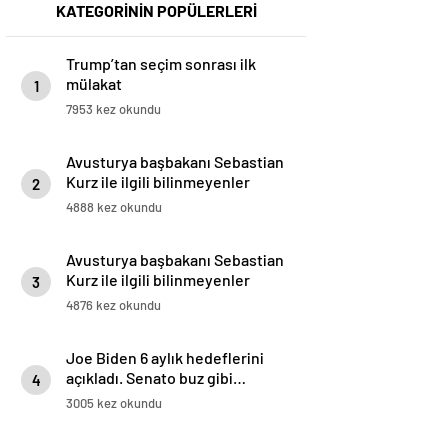
KATEGORİNİN POPÜLERLERİ
Trump’tan seçim sonrası ilk
mülakat
1
7953 kez okundu
Avusturya başbakanı Sebastian
Kurz ile ilgili bilinmeyenler
2
4888 kez okundu
Avusturya başbakanı Sebastian
Kurz ile ilgili bilinmeyenler
3
4876 kez okundu
Joe Biden 6 aylık hedeflerini
açıkladı. Senato buz gibi…
4
3005 kez okundu