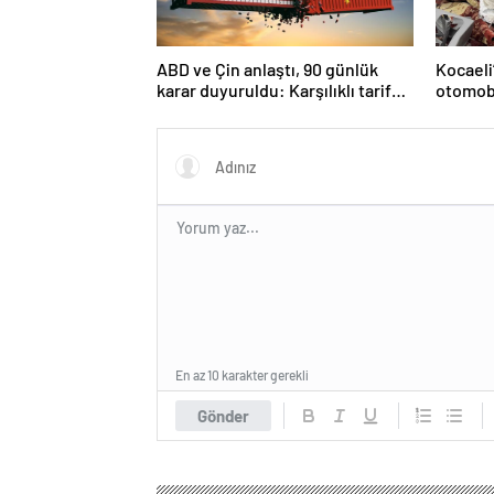
ABD ve Çin anlaştı, 90 günlük
Kocaeli
karar duyuruldu: Karşılıklı tarife
otomobi
indirimi geldi!
En az 10 karakter gerekli
Gönder