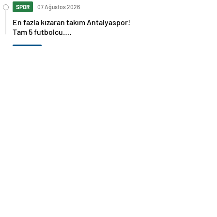
SPOR
07 Ağustos 2026
En fazla kızaran takım Antalyaspor!
Tam 5 futbolcu….
GÜNDEM
07 Ağustos 2026
Norweç silahlı kuvvetleri kadınlardan
oluşan özel kuvvetler eğitimlerini
başlattı.
SPOR
07 Ağustos 2026
Cristiano Ronaldo’nun akıllara zarar
tüm kariyerinin istatistiğini çıkardık !
SPOR
07 Ağustos 2026
Galatasaray’a kötü haber! Monaco’dan
flaş Onyekuru kararı.
GÜNDEM
07 Ağustos 2026
Trump’tan seçim sonrası ilk mülakat