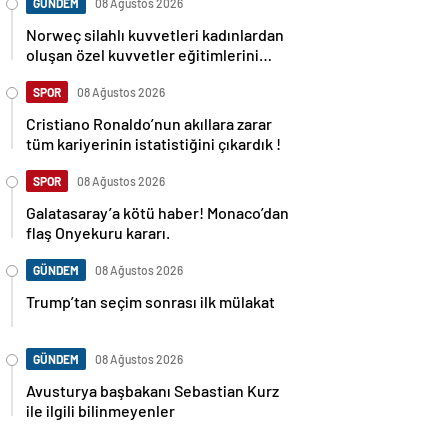
GÜNDEM
08 Ağustos 2026
Norweç silahlı kuvvetleri kadınlardan
oluşan özel kuvvetler eğitimlerini
başlattı.
SPOR
08 Ağustos 2026
Cristiano Ronaldo’nun akıllara zarar
tüm kariyerinin istatistiğini çıkardık !
SPOR
08 Ağustos 2026
Galatasaray’a kötü haber! Monaco’dan
flaş Onyekuru kararı.
GÜNDEM
08 Ağustos 2026
Trump’tan seçim sonrası ilk mülakat
GÜNDEM
08 Ağustos 2026
Avusturya başbakanı Sebastian Kurz
ile ilgili bilinmeyenler