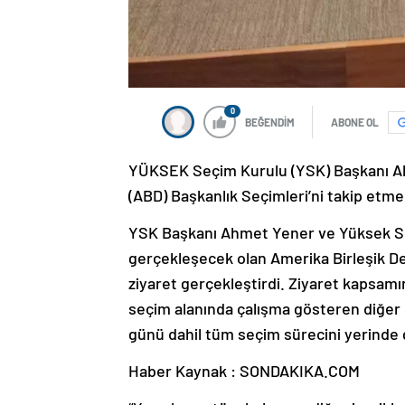
0
BEĞENDİM
ABONE OL
YÜKSEK Seçim Kurulu (YSK) Başkanı Ahm
(ABD) Başkanlık Seçimleri’ni takip etme
YSK Başkanı Ahmet Yener ve Yüksek Seç
gerçekleşecek olan Amerika Birleşik Dev
ziyaret gerçekleştirdi. Ziyaret kapsa
seçim alanında çalışma gösteren diğer
günü dahil tüm seçim sürecini yerinde
Haber Kaynak : SONDAKIKA.COM