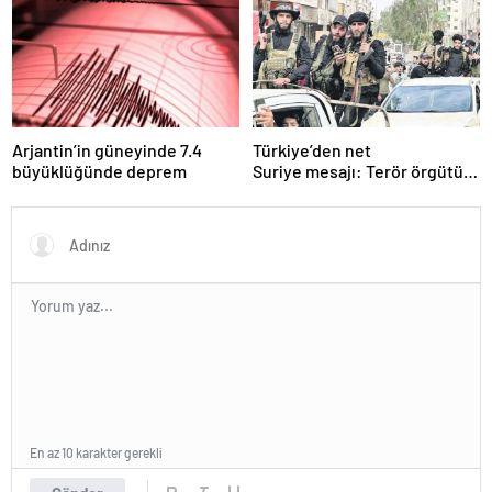
“peçeteli” yalanlama geldi!
Arjantin’in güneyinde 7.4
Türkiye’den net
büyüklüğünde deprem
Suriye mesajı: Terör örgütü
sılahlarını bırakmalı
En az 10 karakter gerekli