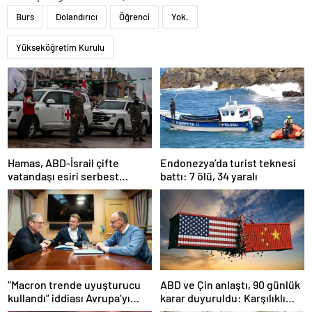
Burs
Dolandırıcı
Öğrenci
Yok.
Yükseköğretim Kurulu
Hamas, ABD-İsrail çifte
Endonezya’da turist teknesi
vatandaşı esiri serbest
battı: 7 ölü, 34 yaralı
bırakacağını duyurdu
“Macron trende uyuşturucu
ABD ve Çin anlaştı, 90 günlük
kullandı” iddiası Avrupa’yı
karar duyuruldu: Karşılıklı
karıştırmıştı: Fransa’dan
tarife indirimi geldi!