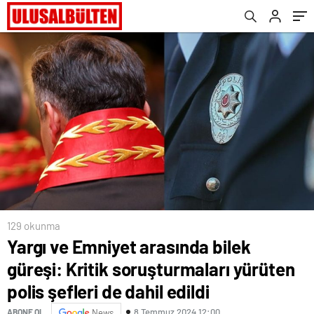
dahil edildi
129 okunma
Yargı ve Emniyet arasında bilek
güreşi: Kritik soruşturmaları yürüten
polis şefleri de dahil edildi
8 Temmuz 2024 12:00
ABONE OL
News