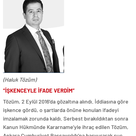
(Haluk Tözüm)
“İŞKENCEYLE İFADE VERDİM”
Tözüm, 2 Eylül 2016’da gözaltına alındı. İddiasına göre
işkence gördü, o şartlarda önüne konulan ifadeyi
imzalamak zorunda kaldı. Serbest bırakıldıktan sonra
Kanun Hükmünde Kararname’yle ihraç edilen Tözüm,
Ankara Cumhuriyet Başsavcılığı’na başvurarak suç