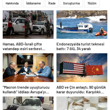
Hakkında
İddianame
İfade
Soruşturma
Tözüm
Hamas, ABD-İsrail çifte
Endonezya’da turist teknesi
vatandaşı esiri serbest
battı: 7 ölü, 34 yaralı
bırakacağını duyurdu
“Macron trende uyuşturucu
ABD ve Çin anlaştı, 90 günlük
kullandı” iddiası Avrupa’yı
karar duyuruldu: Karşılıklı
karıştırmıştı: Fransa’dan
tarife indirimi geldi!
“peçeteli” yalanlama geldi!