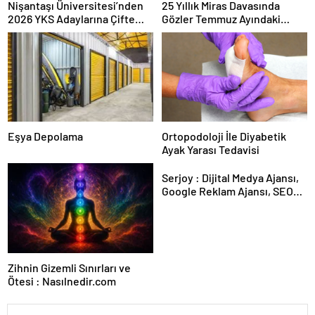
Nişantaşı Üniversitesi’nden
25 Yıllık Miras Davasında
2026 YKS Adaylarına Çifte
Gözler Temmuz Ayındaki
Güvence: Sabit Ücret ve
Karar Duruşmasına Çevrildi
Kesintisiz Burs
Eşya Depolama
Ortopodoloji İle Diyabetik
Ayak Yarası Tedavisi
Serjoy : Dijital Medya Ajansı,
Google Reklam Ajansı, SEO
Ajansı ve Web Tasarım Ajansı
Zihnin Gizemli Sınırları ve
Ötesi : Nasılnedir.com