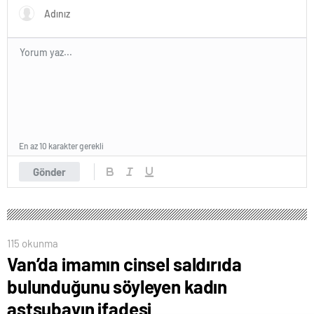
En az 10 karakter gerekli
Gönder
115 okunma
Van’da imamın cinsel saldırıda
bulunduğunu söyleyen kadın
astsubayın ifadesi