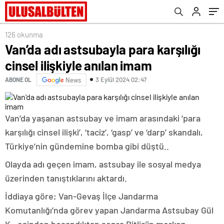
126 okunma
Van’da adı astsubayla para karşılığı
cinsel ilişkiyle anılan imam
3 Eylül 2024 02:47
ABONE OL
News
Van’da yaşanan astsubay ve imam arasındaki ‘para
karşılığı cinsel ilişki’, ‘taciz’, ‘gasp’ ve ‘darp’ skandalı,
Türkiye’nin gündemine bomba gibi düştü..
Olayda adı geçen imam, astsubay ile sosyal medya
üzerinden tanıştıklarını aktardı.
İddiaya göre; Van-Gevaş İlçe Jandarma
Komutanlığı’nda görev yapan Jandarma Astsubay Gül
K., eşinden boşandıktan sonra Bitlis’in merkez