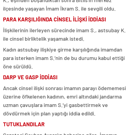
ilçesinde yaşayan İmam İkram S. ile sevgili oldu.
PARA KARŞILIĞINDA CİNSEL İLİŞKİ İDDİASI
İlişkilerinin ilerleyen sürecinde imam S., astsubay K.
ile cinsel birliktelik yaşamak istedi.
Kadın astsubay ilişkiye girme karşılığında imamdan
para isterken imam S.’nin de bu durumu kabul ettiği
öne sürüldü.
DARP VE GASP İDDİASI
Ancak cinsel ilişki sonrası imamın parayı ödememesi
üzerine öfkelenen kadının, emri altındaki jandarma
uzman çavuşlara imam S.’yi gasbettirmek ve
dövdürmek için plan yaptığı iddia edildi.
TUTUKLANDILAR
Gazeteci Seyhan Avşar’ın haberine göre, İmamın