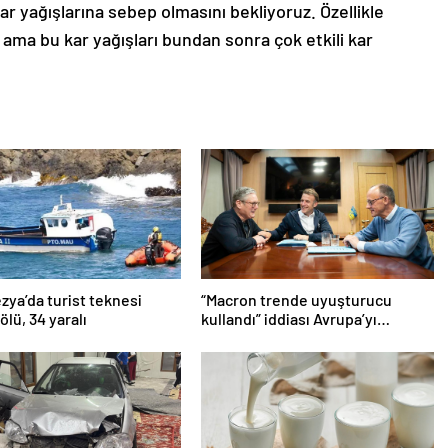
ar yağışlarına sebep olmasını bekliyoruz. Özellikle
 ama bu kar yağışları bundan sonra çok etkili kar
ya’da turist teknesi
“Macron trende uyuşturucu
 ölü, 34 yaralı
kullandı” iddiası Avrupa’yı
karıştırmıştı: Fransa’dan
“peçeteli” yalanlama geldi!