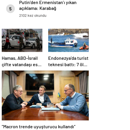
Putin’den Ermenistan’ı yıkan
açıklama: Karabağ
5
Azerbaycan’ın ayrılmaz bir
2102 kez okundu
parçasıdır!
Hamas, ABD-İsrail
Endonezya’da turist
çifte vatandaşı esiri
teknesi battı: 7 ölü,
serbest
34 yaralı
bırakacağını
duyurdu
“Macron trende uyuşturucu kullandı”