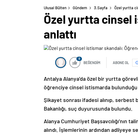
Ulusal Bülten
Gündem
3.Sayfa
Özel yurtta ci
Özel yurtta cinsel 
anlattı
0
BEĞENDİM
ABONE OL
Antalya Alanya’da özel bir yurtta görevl
öğrenciye cinsel istismarda bulunduğu i
Şikayet sonrası ifadesi alınıp, serbest 
Bakanlığı, suç duyurusunda bulundu.
Alanya Cumhuriyet Başsavcılığı’nın tali
alındı. İşlemlerinin ardından adliyeye s