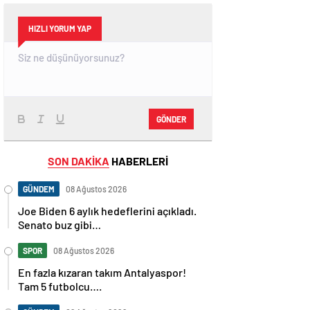
HIZLI YORUM YAP
GÖNDER
SON DAKİKA
HABERLERİ
GÜNDEM
08 Ağustos 2026
Joe Biden 6 aylık hedeflerini açıkladı.
Senato buz gibi…
SPOR
08 Ağustos 2026
En fazla kızaran takım Antalyaspor!
Tam 5 futbolcu….