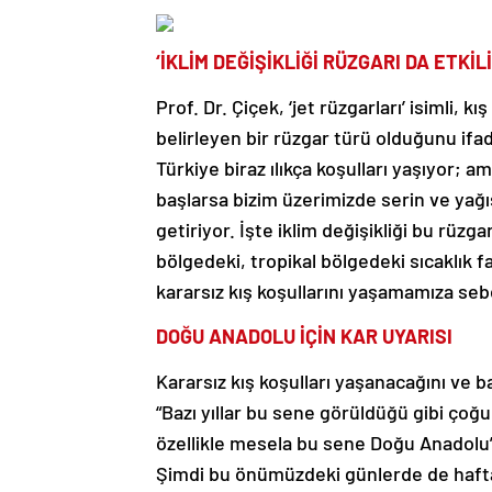
‘İKLİM DEĞİŞİKLİĞİ RÜZGARI DA ETKİL
Prof. Dr. Çiçek, ‘jet rüzgarları’ isimli, 
belirleyen bir rüzgar türü olduğunu ifa
Türkiye biraz ılıkça koşulları yaşıyor; 
başlarsa bizim üzerimizde serin ve yağı
getiriyor. İşte iklim değişikliği bu rüzga
bölgedeki, tropikal bölgedeki sıcaklık fa
kararsız kış koşullarını yaşamamıza seb
DOĞU ANADOLU İÇİN KAR UYARISI
Kararsız kış koşulları yaşanacağını ve ba
“Bazı yıllar bu sene görüldüğü gibi çoğun
özellikle mesela bu sene Doğu Anadolu’da
Şimdi bu önümüzdeki günlerde de hafta