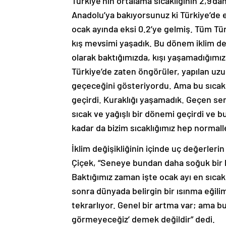
Türkiye’nin ortalama sıcaklığının 2,9’dan
Anadolu’ya bakıyorsunuz ki Türkiye’de e
ocak ayında eksi 0.2’ye gelmiş. Tüm Tür
kış mevsimi yaşadık. Bu dönem iklim değ
olarak baktığımızda, kışı yaşamadığımız b
Türkiye’de zaten öngörüler, yapılan uzu
geçeceğini gösteriyordu. Ama bu sıcakl
geçirdi. Kuraklığı yaşamadık. Geçen sen
sıcak ve yağışlı bir dönemi geçirdi ve
kadar da bizim sıcaklığımız hep normal
İklim değişikliğinin içinde uç değerler
Çiçek, “Seneye bundan daha soğuk bir kı
Baktığımız zaman işte ocak ayı en sıcak o
sonra dünyada belirgin bir ısınma eğili
tekrarlıyor. Genel bir artma var; ama b
görmeyeceğiz’ demek değildir” dedi.