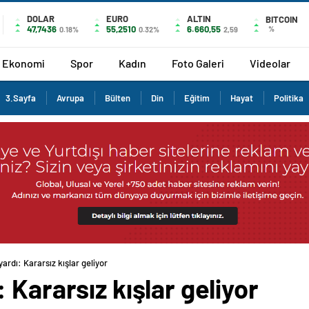
DOLAR
EURO
ALTIN
BITCOIN
47,7436
55,2510
6.660,55
%
0.18%
0.32%
2,59
Ekonomi
Spor
Kadın
Foto Galeri
Videolar
3.Sayfa
Avrupa
Bülten
Din
Eğitim
Hayat
Politika
ardı: Kararsız kışlar geliyor
 Kararsız kışlar geliyor