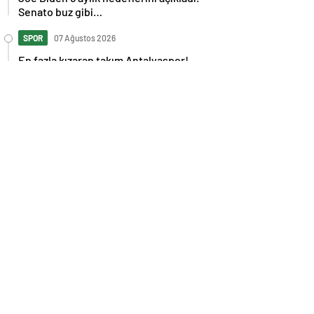
Senato buz gibi…
SPOR
07 Ağustos 2026
En fazla kızaran takım Antalyaspor!
Tam 5 futbolcu….
GÜNDEM
07 Ağustos 2026
Norweç silahlı kuvvetleri kadınlardan
oluşan özel kuvvetler eğitimlerini
başlattı.
SPOR
07 Ağustos 2026
Cristiano Ronaldo’nun akıllara zarar
tüm kariyerinin istatistiğini çıkardık !
SPOR
07 Ağustos 2026
Galatasaray’a kötü haber! Monaco’dan
flaş Onyekuru kararı.
GÜNDEM
07 Ağustos 2026
Trump’tan seçim sonrası ilk mülakat