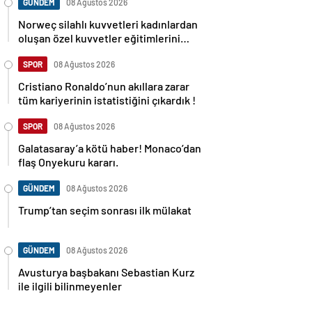
GÜNDEM
08 Ağustos 2026
Norweç silahlı kuvvetleri kadınlardan
oluşan özel kuvvetler eğitimlerini
başlattı.
SPOR
08 Ağustos 2026
Cristiano Ronaldo’nun akıllara zarar
tüm kariyerinin istatistiğini çıkardık !
SPOR
08 Ağustos 2026
Galatasaray’a kötü haber! Monaco’dan
flaş Onyekuru kararı.
GÜNDEM
08 Ağustos 2026
Trump’tan seçim sonrası ilk mülakat
GÜNDEM
08 Ağustos 2026
Avusturya başbakanı Sebastian Kurz
ile ilgili bilinmeyenler