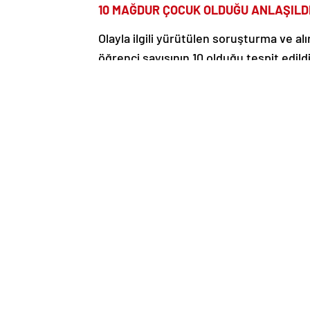
10 MAĞDUR ÇOCUK OLDUĞU ANLAŞILD
Olayla ilgili yürütülen soruşturma ve a
öğrenci sayısının 10 olduğu tespit edildi
G.R.U. hakkında 9 öğrenciye yönelik ‘sar
cinsel taciz’, ‘çocuğa müstehcen görünt
bunların içeriğini göstermek’, 1 öğrenciy
toplam 94 yıla kadar hapis istemiyle dav
İddianame, Alanya 2. Ağır Ceza Mahkeme
ÖĞRENCİLERİN İFADELERİ İDDİANAM
İddianamede öğrencilerin ifadeleri de ye
dokunduğunu, müstehcen tekliflerde b
oynattığını, kendisine karşı konulduğun
videolar izletip, o konularda konuştuğunu
seni karım yapayım’ dediğini beyan etti