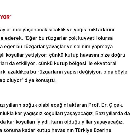
İYOR’
kış aylarında yaşanacak sıcaklık ve yağış miktarlarını
de ederek, “Eğer bu rüzgarlar çok kuvvetli olursa
ama eğer bu rüzgarlar yavaşlar ve salınım yapmaya
şlı koşullar yetişiyor; çünkü kutup havasını bize doğru
rları da etkiliyor; çünkü kutup bölgesi ile ekvatoral
rkı azaldıkça bu rüzgarların yapısı değişiyor, o da böyle
ep oluyor” diye konuştu.
zı yılların soğuk olabileceğini aktaran Prof. Dr. Çiçek,
lukla kar yağışsız koşulları yaşayacağız. Bazı yıllarda da
 kar koşulları iyiydi, karın olduğu yıllar yaşayacağız.
 sonuna kadar kutup havasının Türkiye üzerine