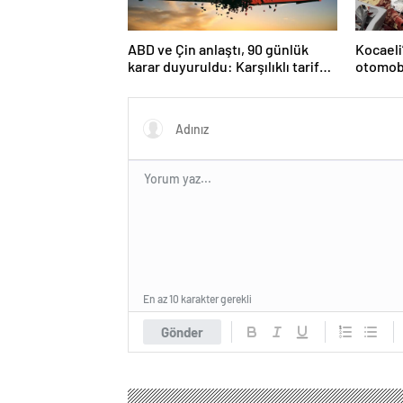
ABD ve Çin anlaştı, 90 günlük
Kocaeli
karar duyuruldu: Karşılıklı tarife
otomobi
indirimi geldi!
En az 10 karakter gerekli
Gönder