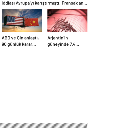
iddiası Avrupa’yı karıştırmıştı: Fransa’dan
“peçeteli” yalanlama geldi!
ABD ve Çin anlaştı,
Arjantin’in
90 günlük karar
güneyinde 7.4
duyuruldu:
büyüklüğünde
Karşılıklı tarife
deprem
indirimi geldi!