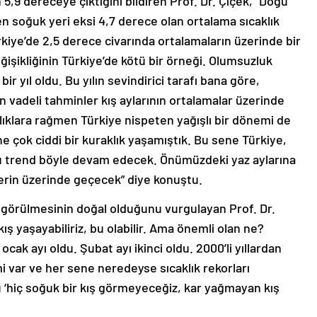
 5,9 dereceye çıktığını bildiren Prof. Dr. Çiçek, “Doğu
n soğuk yeri eksi 4,7 derece olan ortalama sıcaklık
kiye’de 2,5 derece civarında ortalamaların üzerinde bir
işikliğinin Türkiye’de kötü bir örneği. Olumsuzluk
ir yıl oldu. Bu yılın sevindirici tarafı bana göre,
n vadeli tahminler kış aylarının ortalamalar üzerinde
ıklara rağmen Türkiye nispeten yağışlı bir dönemi de
e çok ciddi bir kuraklık yaşamıştık. Bu sene Türkiye,
 bu trend böyle devam edecek. Önümüzdeki yaz aylarına
lerin üzerinde geçecek” diye konuştu.
in görülmesinin doğal olduğunu vurgulayan Prof. Dr.
ş yaşayabiliriz, bu olabilir. Ama önemli olan ne?
cak ayı oldu. Şubat ayı ikinci oldu. 2000’li yıllardan
mi var ve her sene neredeyse sıcaklık rekorları
u ‘hiç soğuk bir kış görmeyeceğiz, kar yağmayan kış