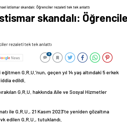
nsel istismar skandalı: Öğrenciler rezaleti tek tek anlattı
istismar skandalı: Öğrencile
0
News
i eğitmen G.R.U.’nun, geçen yıl 14 yaş altındaki 5 erkek
ddia edildi.
bırakılan G.R.U. hakkında Aile ve Sosyal Hizmetler
matı ile G.R.U., 21 Kasım 2023’te yeniden gözaltına
evk edilen G.R.U., tutuklandı.