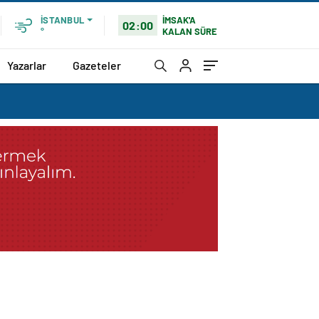
İMSAK'A
İSTANBUL
02:00
KALAN SÜRE
°
Yazarlar
Gazeteler