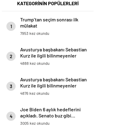
KATEGORİNİN POPÜLERLERİ
Trump’tan seçim sonrası ilk
mülakat
1
7953 kez okundu
Avusturya başbakanı Sebastian
Kurz ile ilgili bilinmeyenler
2
4888 kez okundu
Avusturya başbakanı Sebastian
Kurz ile ilgili bilinmeyenler
3
4876 kez okundu
Joe Biden 6 aylık hedeflerini
açıkladı. Senato buz gibi…
4
3005 kez okundu