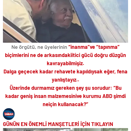
Ne örgütü, ne üyelerinin
“inanma”
ve
“tapınma”
biçimlerini ne de
arka
sındaki
itici gücü
doğru düzgün
kavrayabilmişiz.
Dalga geçecek kadar rehavete kapıldıysak eğer, fena
yanlıştayız..
Üzerinde durmamız gereken şey şu sorudur:
“Bu
kadar geniş insan malzemesini
ve kurumu ABD şimdi
ne
için kullanacak?”
GÜNÜN EN ÖNEMLİ MANŞETLERİ İÇİN TIKLAYIN