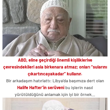
ABD, eline geçirdiği önemli kişilikleri
ve
çevresindekileri asla bir
kenara atmaz;
onları
“sularını
çıkartıncaya
kadar”
kullanır.
Bir arkadaşım hatırlattı: Libya’da başımıza dert olan
Halife Hafter’in serüveni
bu işlerin nasıl
yürütüldüğünü anlamak için iyi bir örnek…