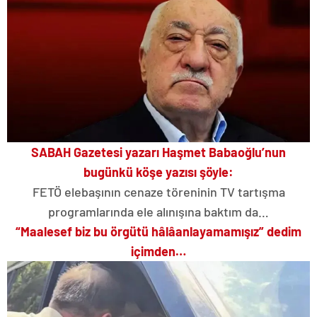
SABAH Gazetesi yazarı Haşmet Babaoğlu’nun
bugünkü köşe yazısı şöyle:
FETÖ elebaşının cenaze töreninin TV tartışma
programlarında ele alınışına baktım da…
“Maalesef biz bu örgütü hâlâ
anlayamamışız”
dedim
içimden…