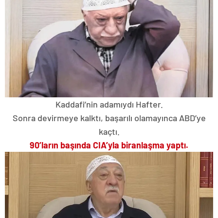
Kaddafi’nin adamıydı Hafter.
Sonra devirmeye kalktı, başarılı olamayınca ABD’ye
kaçtı.
90’ların başında CIA’yla bir
anlaşma yaptı.