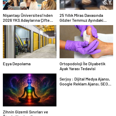
Nişantaşı Üniversitesi’nden
25 Yıllık Miras Davasında
2026 YKS Adaylarına Çifte
Gözler Temmuz Ayındaki
Güvence: Sabit Ücret ve
Karar Duruşmasına Çevrildi
Kesintisiz Burs
Eşya Depolama
Ortopodoloji İle Diyabetik
Ayak Yarası Tedavisi
Serjoy : Dijital Medya Ajansı,
Google Reklam Ajansı, SEO
Ajansı ve Web Tasarım Ajansı
Zihnin Gizemli Sınırları ve