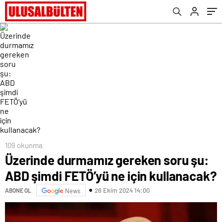
Yusuf Tekin duyurdu! İşte sorgulama ekranı
109 okunma
Üzerinde durmamız gereken soru şu:
ABD şimdi FETÖ’yü ne için kullanacak?
26 Ekim 2024 14:00
ABONE OL
News