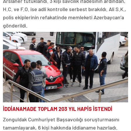
Arslaner tutuklandı. 3 kişi savcılık ifadesinin ardından,
H.C. ve F.O. ise adli kontrolle serbest bırakıldı. Ali S.K.,
polis ekiplerinin refakatinde memleketi Azerbaycan’a
gönderildi.
İDDİANAMADE TOPLAM 203 YIL HAPİS İSTENDİ
Zonguldak Cumhuriyet Başsavcılığı soruşturmasını
tamamlayarak, 6 kişi hakkında iddianame hazırladı.