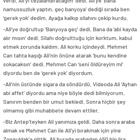
verdi. Ali’yi cezalandıracağım’ dedi. Ali’ye ‘bana
namussuzluk yaptın, geç banyoya’ dediği sırada ben
‘gerek yok’ dedim. Ayağa kalkıp silahını çekip kurdu.
-Ali’ye doğrultup ‘Banyoya geç’ dedi. Bana da ‘abi kayda
alır mısın’ dedi. Silahı doğrulttuğu için korktum, kabul
etmek zorunda kaldım. Ali korku içindeydi. Mehmet
Can tahta kaşığı Ali’nin önüne atarak ‘bunu kendine
sokacaksın’ dedi. Mehmet Can ‘seni öldüreyim mi’
diyordu ben de ‘gerek yok’ diyordum.
-Ali’nin üstünde sigara da söndürdü. Videoda Ali ‘Ayhan
abi affet’ diyordu ama niye böyle dedi bilmiyorum.
Sanırım benden bir umut bekledi. Sonra hiçbir şey
olmamış gibi muhabbete devam ettiler.
-Biz Antep’teyken Ali yanımıza geldi. Daha sonra araba
almak ve Mehmet Can ile Ali’yi bırakmak için yine
Zonguldak’a gittik. Ali burada arabadan 450 bin lira