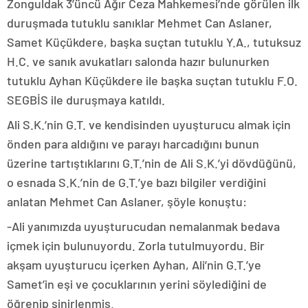
Zonguldak 3’üncü Ağır Ceza Mahkemesi’nde görülen ilk
duruşmada tutuklu sanıklar Mehmet Can Aslaner,
Samet Küçükdere, başka suçtan tutuklu Y.A., tutuksuz
H.C. ve sanık avukatları salonda hazır bulunurken
tutuklu Ayhan Küçükdere ile başka suçtan tutuklu F.O.
SEGBİS ile duruşmaya katıldı.
Ali S.K.’nin G.T. ve kendisinden uyuşturucu almak için
önden para aldığını ve parayı harcadığını bunun
üzerine tartıştıklarını G.T.’nin de Ali S.K.’yi dövdüğünü,
o esnada S.K.’nin de G.T.’ye bazı bilgiler verdiğini
anlatan Mehmet Can Aslaner, şöyle konuştu:
-Ali yanımızda uyuşturucudan nemalanmak bedava
içmek için bulunuyordu. Zorla tutulmuyordu. Bir
akşam uyuşturucu içerken Ayhan, Ali’nin G.T.’ye
Samet’in eşi ve çocuklarının yerini söylediğini de
öğrenip sinirlenmiş.