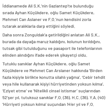
İddianamede Ali S.K.’nin Gaziantep’te bulunduğu
sırada Ayhan Küçükdere, oğlu Samet Küçükdere,
Mehmet Can Aslaner ve F.O.’nun kendisini zorla
tutarak aralıklarla darp ettiğini söyledi.
Daha sonra Zonguldak’a getirildiğini anlatan Ali S.K.,
burada da dayağa maruz kaldığını, kolunun kırıldığını,
tutsak gibi tutulduğunu ve pasaport ile telefonlarının
elinden alındığını ifade ederek şikayetçi oldu.
Tutuklu sanıklar Ayhan Küçükdere, oğlu Samet
Küçükdere ve Mehmet Can Arslaner hakkında ‘Birden
fazla kişiyle birlikte konutta silahlı yağma’, ‘Cebir tehdit
veya hile kullanarak kişiyi hürriyetinden yoksun kılma’,
‘Eziyet etme’ ve ‘Nitelikli cinsel istismar’ suçlarından
52’şer yıl, tutuksuz sanıklar F.O. (36), H.C. (36), Y.A. (40)
‘Hürriyeti yoksun kılma’ suçundan 14’er yıl ve F.O.