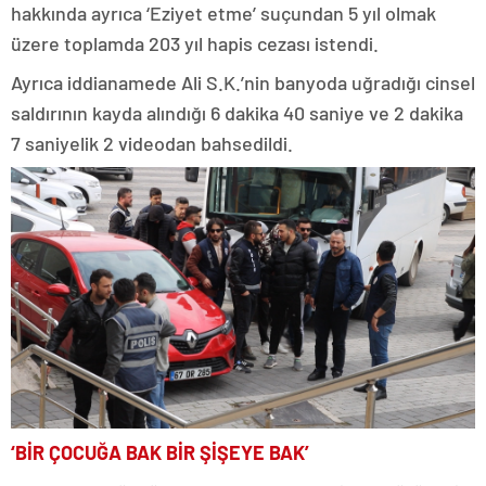
hakkında ayrıca ‘Eziyet etme’ suçundan 5 yıl olmak
üzere toplamda 203 yıl hapis cezası istendi.
Ayrıca iddianamede Ali S.K.’nin banyoda uğradığı cinsel
saldırının kayda alındığı 6 dakika 40 saniye ve 2 dakika
7 saniyelik 2 videodan bahsedildi.
‘BİR ÇOCUĞA BAK BİR ŞİŞEYE BAK’