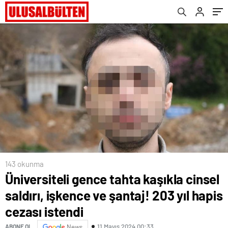
cezası istendi
143 okunma
Üniversiteli gence tahta kaşıkla cinsel
saldırı, işkence ve şantaj! 203 yıl hapis
cezası istendi
11 Mayıs 2024 00:33
ABONE OL
News