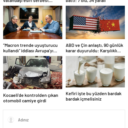
vatandaşı esiri serbest
battı: 7 ölü, 34 yaralı
bırakacağını duyurdu
“Macron trende uyuşturucu
ABD ve Çin anlaştı, 90 günlük
kullandı” iddiası Avrupa’yı
karar duyuruldu: Karşılıklı
karıştırmıştı: Fransa’dan
tarife indirimi geldi!
“peçeteli” yalanlama geldi!
Kefiri işte bu yüzden bardak
Kocaeli’de kontrolden çıkan
bardak içmelisiniz
otomobil camiye girdi