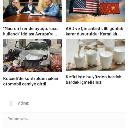
“Macron trende uyuşturucu
ABD ve Çin anlaştı, 90 günlük
kullandı” iddiası Avrupa’yı
karar duyuruldu: Karşılıklı
karıştırmıştı: Fransa’dan
tarife indirimi geldi!
“peçeteli” yalanlama geldi!
Kefiri işte bu yüzden bardak
Kocaeli’de kontrolden çıkan
bardak içmelisiniz
otomobil camiye girdi