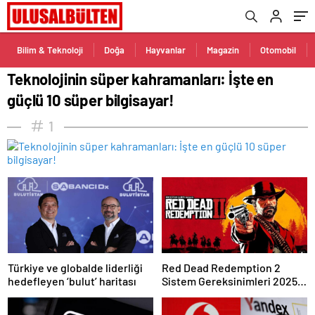
Bilim & Teknoloji
Doğa
Hayvanlar
Magazin
Otomobil
Teknolojinin süper kahramanları: İşte en
güçlü 10 süper bilgisayar!
1
Türkiye ve globalde liderliği
Red Dead Redemption 2
hedefleyen ‘bulut’ haritası
Sistem Gereksinimleri 2025:
RDR 2 Kaç GB Yer Kaplar?