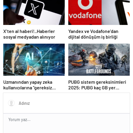
X’ten al haberi!..Haberler
Yandex ve Vodafone’dan
sosyal medyadan alınıyor
dijital dönüşüm iş birliği
Uzmanından yapay zeka
PUBG sistem gereksinimleri
kullanıcılarına “gereksiz
2025: PUBG kaç GB yer
sorgulardan kaçının”
kaplar?
tavsiyesi