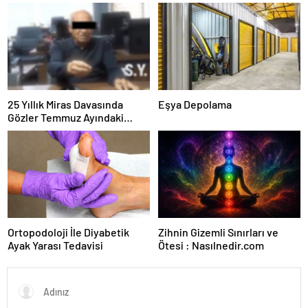
Güvence: Sabit Ücret ve
Kesintisiz Burs
25 Yıllık Miras Davasında
Eşya Depolama
Gözler Temmuz Ayındaki
Karar Duruşmasına Çevrildi
Ortopodoloji İle Diyabetik
Zihnin Gizemli Sınırları ve
Ayak Yarası Tedavisi
Ötesi : Nasılnedir.com