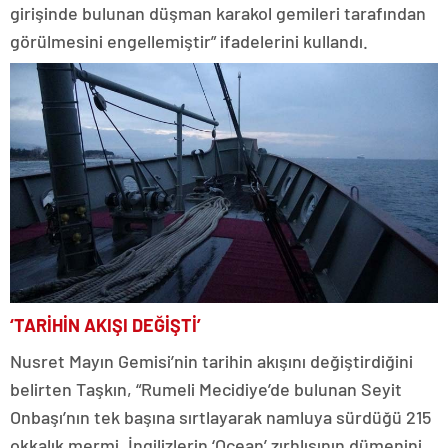
girişinde bulunan düşman karakol gemileri tarafından
görülmesini engellemiştir” ifadelerini kullandı.
‘TARİHİN AKIŞI DEĞİŞTİ’
Nusret Mayın Gemisi’nin tarihin akışını değiştirdiğini
belirten Taşkın, “Rumeli Mecidiye’de bulunan Seyit
Onbaşı’nın tek başına sırtlayarak namluya sürdüğü 215
okkalık mermi, İngilizlerin ‘Ocean’ zırhlısının dümenini