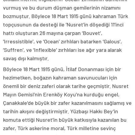
vurmuş ve bu durum düşman gemilerinin nizamını
bozmuştur. Böylece 18 Mart 1915 günü kahraman Türk
topçusunun da desteği ile ‘Nusret’in döşediği 11’inci
hattı oluşturan 26 mayına çarpan ‘Bouvet’,
‘Irressistible’, ve ‘Ocean’ zırhlıları batarken ‘Galous’,
‘Suffren’, ve ‘Inflexible’ zırhlıları ise ağır yara alarak
savaş dışı kalmıştır.
Böylece 18 Mart 1915 günü, İtilaf Donanması için bir
hezimetken, boğazın kahraman savunucuları için
önemli bir deniz zaferi olarak tarihe geçmiştir. Nusret
Mayın Gemisi’nin Erenköy Koyu’na kurduğu engel,
Çanakkale’de büyük bir zafer kazanılmasını sağlamış ve
tarihin akışını değiştirmiştir. Yüzbaşı Hakkı Bey’in
komuta ettiği Nusret’in büyük katkısıyla kazanılan bu
zafer, Türk askerine moral, Türk milletine sevinç