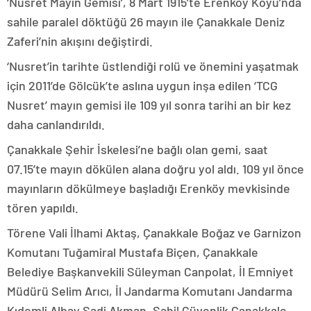
‘Nusret Mayın Gemisi’, 8 Mart 1915’te Erenköy Koyu’nda
sahile paralel döktüğü 26 mayın ile Çanakkale Deniz
Zaferi’nin akışını değiştirdi.
‘Nusret’in tarihte üstlendiği rolü ve önemini yaşatmak
için 2011’de Gölcük’te aslına uygun inşa edilen ‘TCG
Nusret’ mayın gemisi ile 109 yıl sonra tarihi an bir kez
daha canlandırıldı.
Çanakkale Şehir İskelesi’ne bağlı olan gemi, saat
07.15’te mayın dökülen alana doğru yol aldı. 109 yıl önce
mayınların dökülmeye başladığı Erenköy mevkisinde
tören yapıldı.
Törene Vali İlhami Aktaş, Çanakkale Boğaz ve Garnizon
Komutanı Tuğamiral Mustafa Biçen, Çanakkale
Belediye Başkanvekili Süleyman Canpolat, İl Emniyet
Müdürü Selim Arıcı, İl Jandarma Komutanı Jandarma
Kıdemli Albay Sadi Akman, Sahil Güvenlik Çanakkale