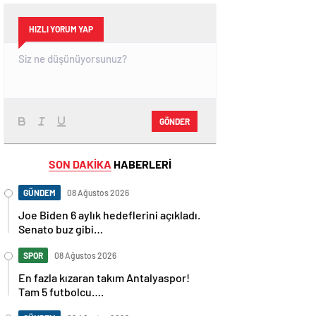
HIZLI YORUM YAP
GÖNDER
SON DAKİKA
HABERLERİ
GÜNDEM
08 Ağustos 2026
Joe Biden 6 aylık hedeflerini açıkladı.
Senato buz gibi…
SPOR
08 Ağustos 2026
En fazla kızaran takım Antalyaspor!
Tam 5 futbolcu….