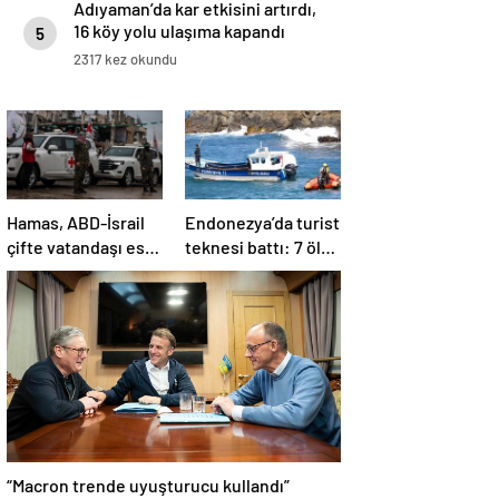
Adıyaman’da kar etkisini artırdı,
16 köy yolu ulaşıma kapandı
5
2317 kez okundu
Hamas, ABD-İsrail
Endonezya’da turist
çifte vatandaşı esiri
teknesi battı: 7 ölü,
serbest
34 yaralı
bırakacağını
duyurdu
“Macron trende uyuşturucu kullandı”