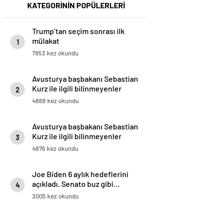
KATEGORİNİN POPÜLERLERİ
Trump’tan seçim sonrası ilk
mülakat
1
7953 kez okundu
Avusturya başbakanı Sebastian
Kurz ile ilgili bilinmeyenler
2
4888 kez okundu
Avusturya başbakanı Sebastian
Kurz ile ilgili bilinmeyenler
3
4876 kez okundu
Joe Biden 6 aylık hedeflerini
açıkladı. Senato buz gibi…
4
3005 kez okundu