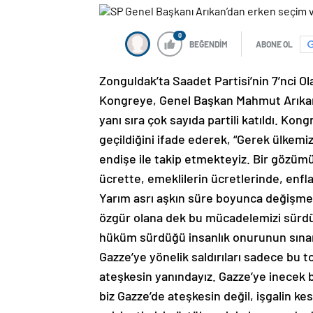
0
BEĞENDİM
ABONE OL
Zonguldak’ta Saadet Partisi’nin 7’nci Ol
Kongreye, Genel Başkan Mahmut Arıkan, s
yanı sıra çok sayıda partili katıldı. K
geçildiğini ifade ederek, “Gerek ülkem
endişe ile takip etmekteyiz. Bir gözümü
ücrette, emeklilerin ücretlerinde, enfl
Yarım asrı aşkın süre boyunca değişm
özgür olana dek bu mücadelemizi sürdü
hüküm sürdüğü insanlık onurunun sınand
Gazze’ye yönelik saldırıları sadece bu to
ateşkesin yanındayız. Gazze’ye inecek 
biz Gazze’de ateşkesin değil, işgalin ke