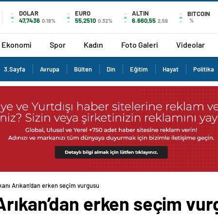
DOLAR
EURO
ALTIN
BITCOIN
47,7436
55,2510
6.660,55
%
0.18%
0.32%
2,59
Ekonomi
Spor
Kadın
Foto Galeri
Videolar
3.Sayfa
Avrupa
Bülten
Din
Eğitim
Hayat
Politika
anı Arıkan’dan erken seçim vurgusu
Arıkan’dan erken seçim vur