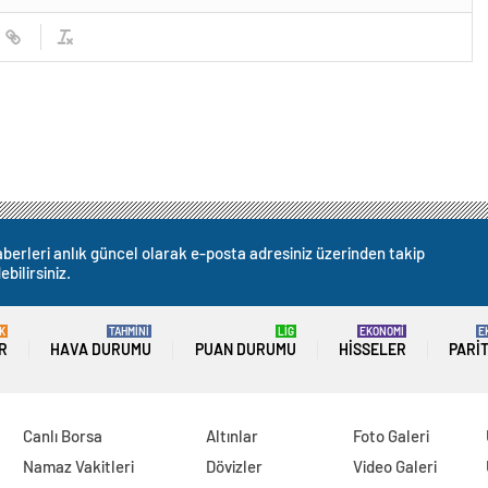
berleri anlık güncel olarak e-posta adresiniz üzerinden takip
ebilirsiniz.
K
TAHMİNİ
LİG
EKONOMİ
E
R
HAVA DURUMU
PUAN DURUMU
HISSELER
PARI
Canlı Borsa
Altınlar
Foto Galeri
Namaz Vakitleri
Dövizler
Video Galeri