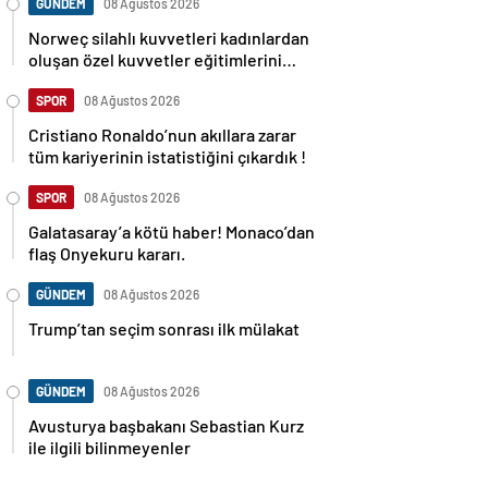
GÜNDEM
08 Ağustos 2026
Norweç silahlı kuvvetleri kadınlardan
oluşan özel kuvvetler eğitimlerini
başlattı.
SPOR
08 Ağustos 2026
Cristiano Ronaldo’nun akıllara zarar
tüm kariyerinin istatistiğini çıkardık !
SPOR
08 Ağustos 2026
Galatasaray’a kötü haber! Monaco’dan
flaş Onyekuru kararı.
GÜNDEM
08 Ağustos 2026
Trump’tan seçim sonrası ilk mülakat
GÜNDEM
08 Ağustos 2026
Avusturya başbakanı Sebastian Kurz
ile ilgili bilinmeyenler