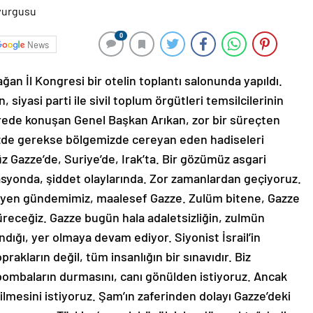
0
News
ağan İl Kongresi bir otelin toplantı salonunda yapıldı.
iyasi parti ile sivil toplum örgütleri temsilcilerinin
ongrede konuşan Genel Başkan Arıkan, zor bir süreçten
izde gerekse bölgemizde cereyan eden hadiseleri
z Gazze’de, Suriye’de, Irak’ta. Bir gözümüz asgari
asyonda, şiddet olaylarında. Zor zamanlardan geçiyoruz.
eyen gündemimiz, maalesef Gazze. Zulüm bitene, Gazze
receğiz. Gazze bugün hala adaletsizliğin, zulmün
ığı, yer olmaya devam ediyor. Siyonist İsrail’in
prakların değil, tüm insanlığın bir sınavıdır. Biz
bombaların durmasını, canı gönülden istiyoruz. Ancak
silmesini istiyoruz. Şam’ın zaferinden dolayı Gazze’deki