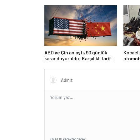
duyurdu
ABD ve Çin anlaştı, 90 günlük
Kocaeli
karar duyuruldu: Karşılıklı tarife
otomobi
indirimi geldi!
En az 10 karakter gerekli