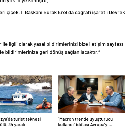
ün yok” diye konuştu.
i çiçek, İl Başkanı Burak Erol da coğrafi işaretli Devrek
le ilgili olarak yasal bildirimlerinizi bize iletişim sayfası
de bildirimlerinize geri dönüş sağlanılacaktır.”
ya’da turist teknesi
“Macron trende uyuşturucu
 ölü, 34 yaralı
kullandı” iddiası Avrupa’yı