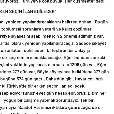
duruyoruz. Türkiye’ye çok büyük işler düşmekte” dedi.
KEN SEÇİM İLAN EDİLECEK”
ını yeniden yapılandıracaklarını belirten Arıkan, “Bugün
oplumsal sorunlara yeterli ve kalıcı çözümler
kiye siyasetini aşabilmek için 2 önemli adımımız var.
artisi olarak yeniden yapılandıracağız. Sadece şikayet
n anlatan, dahil eden, birleştiren bir anlayışı
ararsız seçmenlere odaklanacağız. Eğer bundan sonraki
eçimi vaktinde yapılacak olursa tam 1206 gün var. Eğer
adece 477 gün var. Böyle söyleyince belki ‘daha 477 gün
 bugüne 574 gün geçti. Daha dün gibi. Hayat çok hızlı
i Türkiye’de bir erken seçim ilan edilecek.
esap ediyorsunuz’ evet gün hesap ediyoruz. Bizim her
i, yoğun bir çalışma yapmak zorundayız. Tek bir
yamayız. Saadet Partimizi iktidara getireceğiz de o