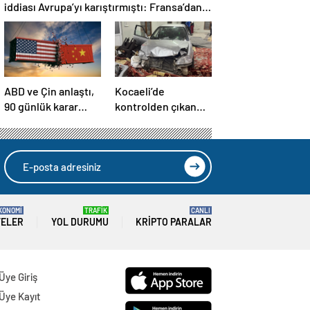
iddiası Avrupa’yı karıştırmıştı: Fransa’dan
“peçeteli” yalanlama geldi!
ABD ve Çin anlaştı,
Kocaeli’de
90 günlük karar
kontrolden çıkan
duyuruldu:
otomobil camiye
Karşılıklı tarife
girdi
indirimi geldi!
KONOMİ
TRAFİK
CANLI
TELER
YOL DURUMU
KRIPTO PARALAR
Üye Giriş
Üye Kayıt