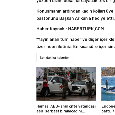
yüzden bizim boşa harcayacak tek bir g
Konuşmanın ardından kadın kolları üyeler
bastonunu Başkan Arıkan’a hediye etti.
Haber Kaynak : HABERTURK.COM
“Yayınlanan tüm haber ve diğer içerikler i
üzerinden iletiniz. En kısa süre içerisin
Son dakika haberler
Hamas, ABD-İsrail çifte vatandaşı
Endonez
esiri serbest bırakacağını
battı: 7