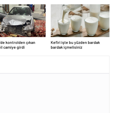
karıştırmıştı: Fransa’dan
“peçeteli” yalanlama geldi!
’de kontrolden çıkan
Kefiri işte bu yüzden bardak
l camiye girdi
bardak içmelisiniz