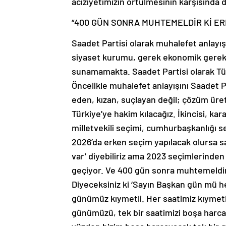
aciziyetimizin örtülmesinin karşısında 
“400 GÜN SONRA MUHTEMELDİR Kİ ER
Saadet Partisi olarak muhalefet anlayış
siyaset kurumu, gerek ekonomik gerek t
sunamamakta. Saadet Partisi olarak Tür
Öncelikle muhalefet anlayışını Saadet P
eden, kızan, suçlayan değil; çözüm ürete
Türkiye’ye hakim kılacağız. İkincisi, k
milletvekili seçimi, cumhurbaşkanlığı s
2026’da erken seçim yapılacak olursa s
var’ diyebiliriz ama 2023 seçimlerinden
geçiyor. Ve 400 gün sonra muhtemeldir k
Diyeceksiniz ki ‘Sayın Başkan gün mü h
günümüz kıymetli. Her saatimiz kıymetl
günümüzü, tek bir saatimizi boşa harca