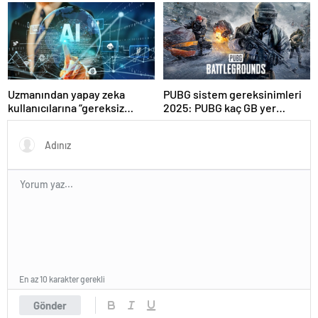
Uzmanından yapay zeka
PUBG sistem gereksinimleri
kullanıcılarına “gereksiz
2025: PUBG kaç GB yer
sorgulardan kaçının”
kaplar?
tavsiyesi
En az 10 karakter gerekli
Gönder