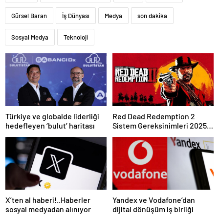
Gürsel Baran
İş Dünyası
Medya
son dakika
Sosyal Medya
Teknoloji
Türkiye ve globalde liderliği
Red Dead Redemption 2
hedefleyen ‘bulut’ haritası
Sistem Gereksinimleri 2025:
RDR 2 Kaç GB Yer Kaplar?
X’ten al haberi!..Haberler
Yandex ve Vodafone’dan
sosyal medyadan alınıyor
dijital dönüşüm iş birliği