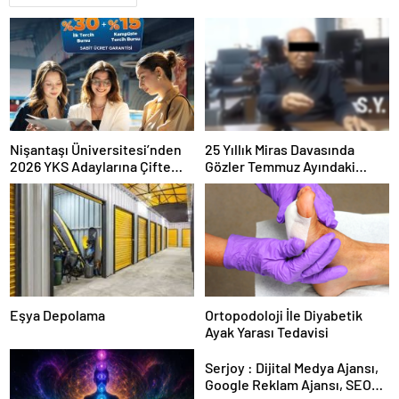
Nişantaşı Üniversitesi’nden
25 Yıllık Miras Davasında
2026 YKS Adaylarına Çifte
Gözler Temmuz Ayındaki
Güvence: Sabit Ücret ve
Karar Duruşmasına Çevrildi
Kesintisiz Burs
Eşya Depolama
Ortopodoloji İle Diyabetik
Ayak Yarası Tedavisi
Serjoy : Dijital Medya Ajansı,
Google Reklam Ajansı, SEO