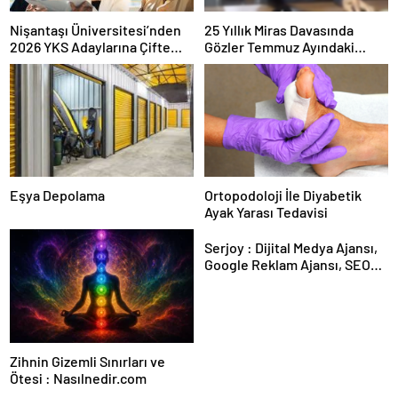
Nişantaşı Üniversitesi’nden
25 Yıllık Miras Davasında
2026 YKS Adaylarına Çifte
Gözler Temmuz Ayındaki
Güvence: Sabit Ücret ve
Karar Duruşmasına Çevrildi
Kesintisiz Burs
Eşya Depolama
Ortopodoloji İle Diyabetik
Ayak Yarası Tedavisi
Serjoy : Dijital Medya Ajansı,
Google Reklam Ajansı, SEO
Ajansı ve Web Tasarım Ajansı
Zihnin Gizemli Sınırları ve
Ötesi : Nasılnedir.com