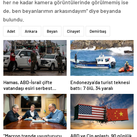
her ne kadar kamera görüntülerinde görülmemiş ise
de, ben beyanlarımın arkasındayım” diye beyanda
bulundu.
Adet
Ankara
Beyan
Cinayet
Demirbaş
Hamas, ABD-İsrail çifte
Endonezya’da turist teknesi
vatandaşı esiri serbest
battı: 7 ölü, 34 yaralı
bırakacağını duyurdu
“Macron trende uyuşturucu
ABD ve Çin anlaştı, 90 günlük