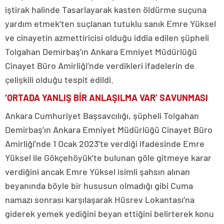
iştirak halinde Tasarlayarak kasten öldürme suçuna
yardım etmek’ten suçlanan tutuklu sanık Emre Yüksel
ve cinayetin azmettiricisi olduğu iddia edilen şüpheli
Tolgahan Demirbaş’ın Ankara Emniyet Müdürlüğü
Cinayet Büro Amirliği’nde verdikleri ifadelerin de
çelişkili olduğu tespit edildi.
‘ORTADA YANLIŞ BİR ANLAŞILMA VAR’ SAVUNMASI
Ankara Cumhuriyet Başsavcılığı, şüpheli Tolgahan
Demirbaş’ın Ankara Emniyet Müdürlüğü Cinayet Büro
Amirliği’nde 1 Ocak 2023’te verdiği ifadesinde Emre
Yüksel ile Gökçehöyük’te bulunan göle gitmeye karar
verdiğini ancak Emre Yüksel isimli şahsın alınan
beyanında böyle bir hususun olmadığı gibi Cuma
namazı sonrası karşılaşarak Hüsrev Lokantası’na
giderek yemek yediğini beyan ettiğini belirterek konu