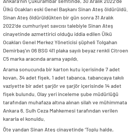
Ankara’nın Çukurambar semtinde, 30 Aralık 2022’de
Ülkü Ocakları eski Genel Başkanı Sinan Ateş öldürüldü.
Sinan Ateş öldürüldükten bir gün sonra 31 Aralık
2022’de cumhuriyet savcısı talebiyle Sinan Ateş
cinayetinde azmettirici olduğu iddia edilen Ülkü
Ocakları Genel Merkez Yöneticisi şüpheli Tolgahan
Demirbaş’ın 06 BSG 411 plaka sayılı beyaz renkli Citroen
C5 marka aracında arama yapıldı.
Arama sonucunda bir karton kutu içerisinde 7 adet
kovan, 34 adet fişek, 1 adet tabanca, tabancaya takılı
vaziyette bir adet şarjör ve şarjör içerisinde 14 adet
fişek bulundu. Olay yeri inceleme şube müdürlüğü
tarafından muhafaza altına alınan silah ve mühimmata
Ankara 6. Sulh Ceza Mahkemesi tarafından verilen
kararla el konuldu.
Öte yandan Sinan Ateş cinayetinde ‘Toplu halde,