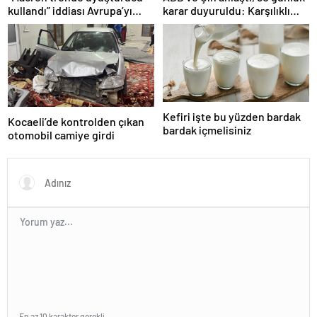
kullandı” iddiası Avrupa’yı
karar duyuruldu: Karşılıklı
karıştırmıştı: Fransa’dan
tarife indirimi geldi!
“peçeteli” yalanlama geldi!
Kefiri işte bu yüzden bardak
Kocaeli’de kontrolden çıkan
bardak içmelisiniz
otomobil camiye girdi
En az 10 karakter gerekli