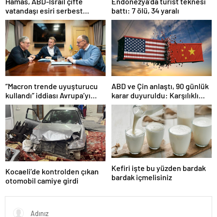
Hamas, ABD-İsrail çifte
Endonezya’da turist teknesi
vatandaşı esiri serbest
battı: 7 ölü, 34 yaralı
bırakacağını duyurdu
“Macron trende uyuşturucu
ABD ve Çin anlaştı, 90 günlük
kullandı” iddiası Avrupa’yı
karar duyuruldu: Karşılıklı
karıştırmıştı: Fransa’dan
tarife indirimi geldi!
“peçeteli” yalanlama geldi!
Kefiri işte bu yüzden bardak
Kocaeli’de kontrolden çıkan
bardak içmelisiniz
otomobil camiye girdi