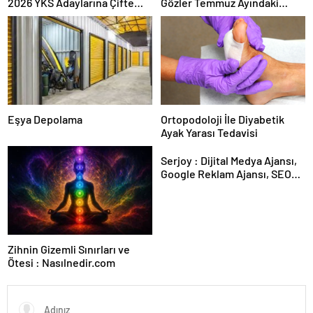
2026 YKS Adaylarına Çifte
Gözler Temmuz Ayındaki
Güvence: Sabit Ücret ve
Karar Duruşmasına Çevrildi
Kesintisiz Burs
Eşya Depolama
Ortopodoloji İle Diyabetik
Ayak Yarası Tedavisi
Serjoy : Dijital Medya Ajansı,
Google Reklam Ajansı, SEO
Ajansı ve Web Tasarım Ajansı
Zihnin Gizemli Sınırları ve
Ötesi : Nasılnedir.com