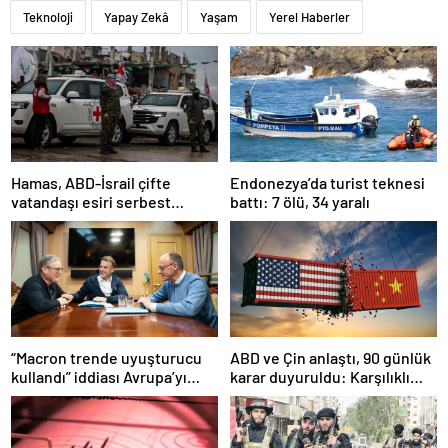
Teknoloji
Yapay Zekâ
Yaşam
Yerel Haberler
Hamas, ABD-İsrail çifte
Endonezya’da turist teknesi
vatandaşı esiri serbest
battı: 7 ölü, 34 yaralı
bırakacağını duyurdu
“Macron trende uyuşturucu
ABD ve Çin anlaştı, 90 günlük
kullandı” iddiası Avrupa’yı
karar duyuruldu: Karşılıklı
karıştırmıştı: Fransa’dan
tarife indirimi geldi!
“peçeteli” yalanlama geldi!