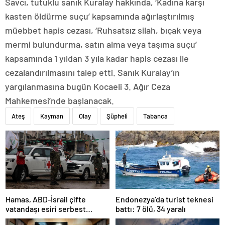
Savcı, tutuklu sanık Kuralay hakkında, ‘Kadına karşı
kasten öldürme suçu’ kapsamında ağırlaştırılmış
müebbet hapis cezası, ‘Ruhsatsız silah, bıçak veya
mermi bulundurma, satın alma veya taşıma suçu’
kapsamında 1 yıldan 3 yıla kadar hapis cezası ile
cezalandırılmasını talep etti. Sanık Kuralay’ın
yargılanmasına bugün Kocaeli 3. Ağır Ceza
Mahkemesi’nde başlanacak.
Ateş
Kayman
Olay
Şüpheli
Tabanca
Hamas, ABD-İsrail çifte
Endonezya’da turist teknesi
vatandaşı esiri serbest
battı: 7 ölü, 34 yaralı
bırakacağını duyurdu