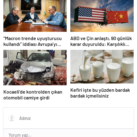
“Macron trende uyuşturucu
ABD ve Çin anlaştı, 90 günlük
kullandı” iddiası Avrupa’yı
karar duyuruldu: Karşılıklı
karıştırmıştı: Fransa’dan
tarife indirimi geldi!
“peçeteli” yalanlama geldi!
Kefiri işte bu yüzden bardak
Kocaeli’de kontrolden çıkan
bardak içmelisiniz
otomobil camiye girdi