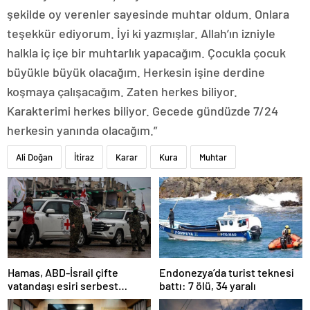
şekilde oy verenler sayesinde muhtar oldum. Onlara
teşekkür ediyorum. İyi ki yazmışlar. Allah’ın izniyle
halkla iç içe bir muhtarlık yapacağım. Çocukla çocuk
büyükle büyük olacağım. Herkesin işine derdine
koşmaya çalışacağım. Zaten herkes biliyor.
Karakterimi herkes biliyor. Gecede gündüzde 7/24
herkesin yanında olacağım.”
Ali Doğan
İtiraz
Karar
Kura
Muhtar
Hamas, ABD-İsrail çifte
Endonezya’da turist teknesi
vatandaşı esiri serbest
battı: 7 ölü, 34 yaralı
bırakacağını duyurdu