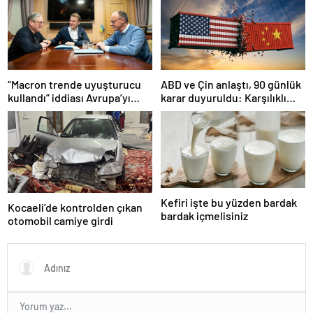
“Macron trende uyuşturucu
ABD ve Çin anlaştı, 90 günlük
kullandı” iddiası Avrupa’yı
karar duyuruldu: Karşılıklı
karıştırmıştı: Fransa’dan
tarife indirimi geldi!
“peçeteli” yalanlama geldi!
Kefiri işte bu yüzden bardak
Kocaeli’de kontrolden çıkan
bardak içmelisiniz
otomobil camiye girdi