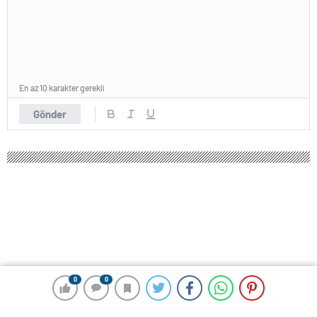
En az 10 karakter gerekli
Gönder
0
0
0
0