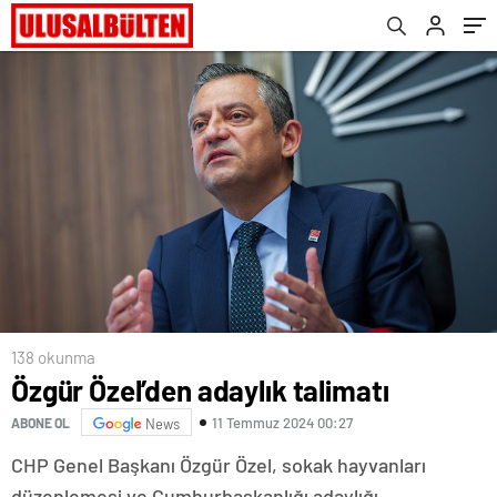
138 okunma
Özgür Özel’den adaylık talimatı
11 Temmuz 2024 00:27
ABONE OL
News
CHP Genel Başkanı Özgür Özel, sokak hayvanları
düzenlemesi ve Cumhurbaşkanlığı adaylığı