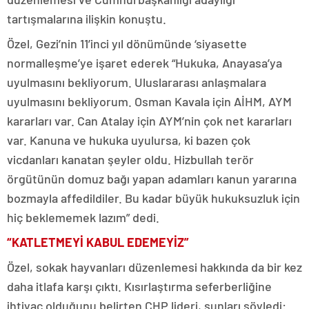
tartışmalarına ilişkin konuştu.
Özel, Gezi’nin 11’inci yıl dönümünde ‘siyasette
normalleşme’ye işaret ederek “Hukuka, Anayasa’ya
uyulmasını bekliyorum. Uluslararası anlaşmalara
uyulmasını bekliyorum. Osman Kavala için AİHM, AYM
kararları var. Can Atalay için AYM’nin çok net kararları
var. Kanuna ve hukuka uyulursa, ki bazen çok
vicdanları kanatan şeyler oldu. Hizbullah terör
örgütünün domuz bağı yapan adamları kanun yararına
bozmayla affedildiler. Bu kadar büyük hukuksuzluk için
hiç beklememek lazım” dedi.
“KATLETMEYİ KABUL EDEMEYİZ”
Özel, sokak hayvanları düzenlemesi hakkında da bir kez
daha itlafa karşı çıktı. Kısırlaştırma seferberliğine
ihtiyaç olduğunu belirten CHP lideri, şunları söyledi: