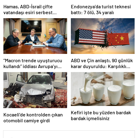
Hamas, ABD-İsrail çifte
Endonezya’da turist teknesi
vatandaşı esiri serbest
battı: 7 ölü, 34 yaralı
bırakacağını duyurdu
“Macron trende uyuşturucu
ABD ve Çin anlaştı, 90 günlük
kullandı” iddiası Avrupa’yı
karar duyuruldu: Karşılıklı
karıştırmıştı: Fransa’dan
tarife indirimi geldi!
“peçeteli” yalanlama geldi!
Kefiri işte bu yüzden bardak
Kocaeli’de kontrolden çıkan
bardak içmelisiniz
otomobil camiye girdi