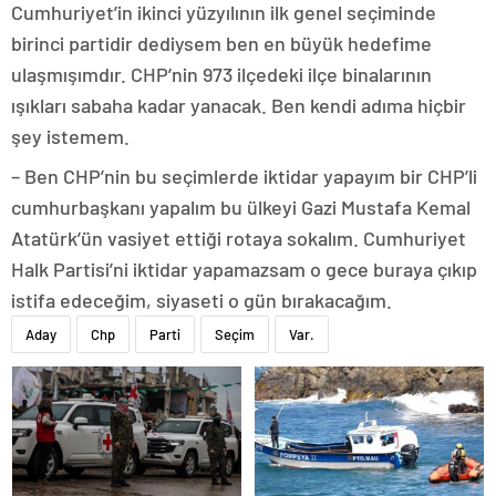
Cumhuriyet’in ikinci yüzyılının ilk genel seçiminde
birinci partidir dediysem ben en büyük hedefime
ulaşmışımdır. CHP’nin 973 ilçedeki ilçe binalarının
ışıkları sabaha kadar yanacak. Ben kendi adıma hiçbir
şey istemem.
– Ben CHP’nin bu seçimlerde iktidar yapayım bir CHP’li
cumhurbaşkanı yapalım bu ülkeyi Gazi Mustafa Kemal
Atatürk’ün vasiyet ettiği rotaya sokalım. Cumhuriyet
Halk Partisi’ni iktidar yapamazsam o gece buraya çıkıp
istifa edeceğim, siyaseti o gün bırakacağım.
Aday
Chp
Parti
Seçim
Var.