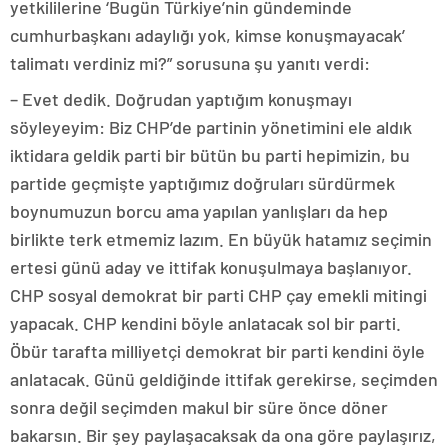
yetkililerine ‘Bugün Türkiye’nin gündeminde
cumhurbaşkanı adaylığı yok, kimse konuşmayacak’
talimatı verdiniz mi?” sorusuna şu yanıtı verdi:
– Evet dedik. Doğrudan yaptığım konuşmayı
söyleyeyim: Biz CHP’de partinin yönetimini ele aldık
iktidara geldik parti bir bütün bu parti hepimizin, bu
partide geçmişte yaptığımız doğruları sürdürmek
boynumuzun borcu ama yapılan yanlışları da hep
birlikte terk etmemiz lazım. En büyük hatamız seçimin
ertesi günü aday ve ittifak konuşulmaya başlanıyor.
CHP sosyal demokrat bir parti CHP çay emekli mitingi
yapacak. CHP kendini böyle anlatacak sol bir parti.
Öbür tarafta milliyetçi demokrat bir parti kendini öyle
anlatacak. Günü geldiğinde ittifak gerekirse, seçimden
sonra değil seçimden makul bir süre önce döner
bakarsın. Bir şey paylaşacaksak da ona göre paylaşırız,