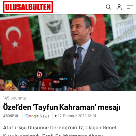
149 okunma
Özel’den ‘Tayfun Kahraman’ mesajı
12 Temmuz 2024 12:01
ABONE OL
News
Atatürkçü Düşünce Derneği’nin 17. Olağan Genel
Kurulu toplandı. Prof. Dr. Muammer Aksoy