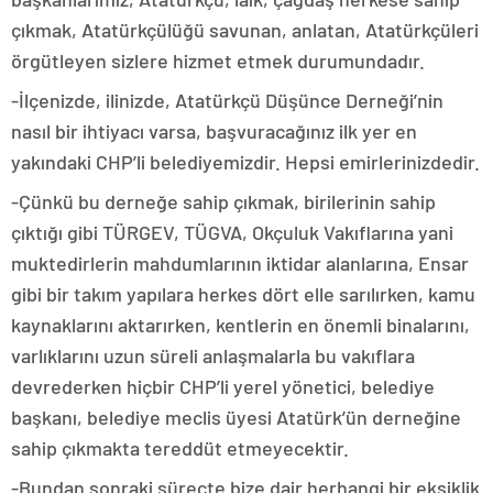
çıkmak, Atatürkçülüğü savunan, anlatan, Atatürkçüleri
örgütleyen sizlere hizmet etmek durumundadır.
-İlçenizde, ilinizde, Atatürkçü Düşünce Derneği’nin
nasıl bir ihtiyacı varsa, başvuracağınız ilk yer en
yakındaki CHP’li belediyemizdir. Hepsi emirlerinizdedir.
-Çünkü bu derneğe sahip çıkmak, birilerinin sahip
çıktığı gibi TÜRGEV, TÜGVA, Okçuluk Vakıflarına yani
muktedirlerin mahdumlarının iktidar alanlarına, Ensar
gibi bir takım yapılara herkes dört elle sarılırken, kamu
kaynaklarını aktarırken, kentlerin en önemli binalarını,
varlıklarını uzun süreli anlaşmalarla bu vakıflara
devrederken hiçbir CHP’li yerel yönetici, belediye
başkanı, belediye meclis üyesi Atatürk’ün derneğine
sahip çıkmakta tereddüt etmeyecektir.
-Bundan sonraki süreçte bize dair herhangi bir eksiklik