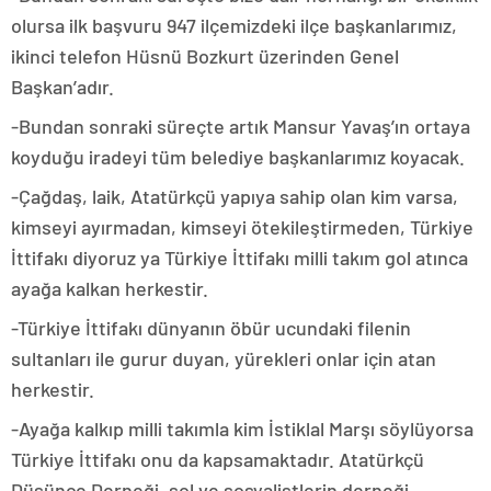
olursa ilk başvuru 947 ilçemizdeki ilçe başkanlarımız,
ikinci telefon Hüsnü Bozkurt üzerinden Genel
Başkan’adır.
-Bundan sonraki süreçte artık Mansur Yavaş’ın ortaya
koyduğu iradeyi tüm belediye başkanlarımız koyacak.
-Çağdaş, laik, Atatürkçü yapıya sahip olan kim varsa,
kimseyi ayırmadan, kimseyi ötekileştirmeden, Türkiye
İttifakı diyoruz ya Türkiye İttifakı milli takım gol atınca
ayağa kalkan herkestir.
-Türkiye İttifakı dünyanın öbür ucundaki filenin
sultanları ile gurur duyan, yürekleri onlar için atan
herkestir.
-Ayağa kalkıp milli takımla kim İstiklal Marşı söylüyorsa
Türkiye İttifakı onu da kapsamaktadır. Atatürkçü
Düşünce Derneği, sol ve sosyalistlerin derneği