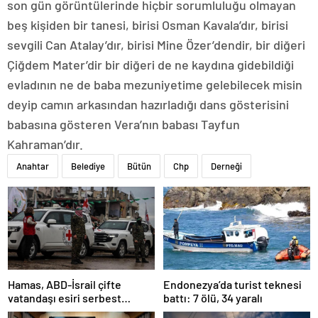
son gün görüntülerinde hiçbir sorumluluğu olmayan
beş kişiden bir tanesi, birisi Osman Kavala’dır, birisi
sevgili Can Atalay’dır, birisi Mine Özer’dendir, bir diğeri
Çiğdem Mater’dir bir diğeri de ne kaydına gidebildiği
evladının ne de baba mezuniyetime gelebilecek misin
deyip camın arkasından hazırladığı dans gösterisini
babasına gösteren Vera’nın babası Tayfun
Kahraman’dır.
Anahtar
Belediye
Bütün
Chp
Derneği
Hamas, ABD-İsrail çifte
Endonezya’da turist teknesi
vatandaşı esiri serbest
battı: 7 ölü, 34 yaralı
bırakacağını duyurdu