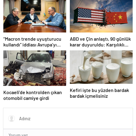
“Macron trende uyuşturucu
ABD ve Çin anlaştı, 90 günlük
kullandı” iddiası Avrupa’yı
karar duyuruldu: Karşılıklı
karıştırmıştı: Fransa’dan
tarife indirimi geldi!
“peçeteli” yalanlama geldi!
Kefiri işte bu yüzden bardak
Kocaeli’de kontrolden çıkan
bardak içmelisiniz
otomobil camiye girdi