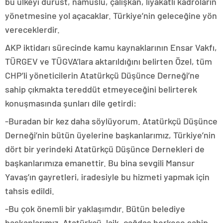
bu ülkeyi dürüst, namuslu, çalışkan, liyakatli kadroların
yönetmesine yol açacaklar. Türkiye’nin geleceğine yön
vereceklerdir.
AKP iktidarı sürecinde kamu kaynaklarının Ensar Vakfı,
TÜRGEV ve TÜGVA’lara aktarıldığını belirten Özel, tüm
CHP’li yöneticilerin Atatürkçü Düşünce Derneği’ne
sahip çıkmakta tereddüt etmeyeceğini belirterek
konuşmasında şunları dile getirdi:
-Buradan bir kez daha söylüyorum. Atatürkçü Düşünce
Derneği’nin bütün üyelerine başkanlarımız, Türkiye’nin
dört bir yerindeki Atatürkçü Düşünce Dernekleri de
başkanlarımıza emanettir. Bu bina sevgili Mansur
Yavaş’ın gayretleri, iradesiyle bu hizmeti yapmak için
tahsis edildi.
-Bu çok önemli bir yaklaşımdır. Bütün belediye
başkanlarımız, Atatürkçü, laik, çağdaş herkese sahip