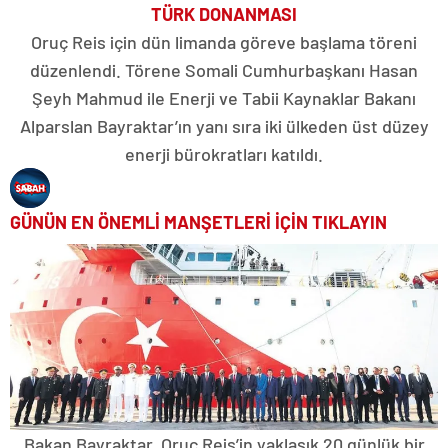
TÜRK DONANMASI
Oruç Reis için dün limanda göreve başlama töreni
düzenlendi. Törene Somali Cumhurbaşkanı Hasan
Şeyh Mahmud ile Enerji ve Tabii Kaynaklar Bakanı
Alparslan Bayraktar’ın yanı sıra iki ülkeden üst düzey
enerji bürokratları katıldı.
GÜNÜN EN ÖNEMLİ MANŞETLERİ İÇİN TIKLAYIN
Bakan Bayraktar, Oruç Reis’in yaklaşık 20 günlük bir