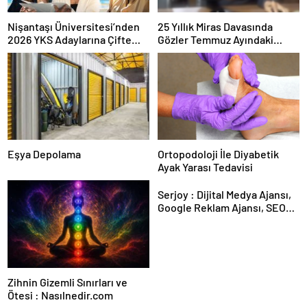
Nişantaşı Üniversitesi’nden
25 Yıllık Miras Davasında
2026 YKS Adaylarına Çifte
Gözler Temmuz Ayındaki
Güvence: Sabit Ücret ve
Karar Duruşmasına Çevrildi
Kesintisiz Burs
Eşya Depolama
Ortopodoloji İle Diyabetik
Ayak Yarası Tedavisi
Serjoy : Dijital Medya Ajansı,
Google Reklam Ajansı, SEO
Ajansı ve Web Tasarım Ajansı
Zihnin Gizemli Sınırları ve
Ötesi : Nasılnedir.com