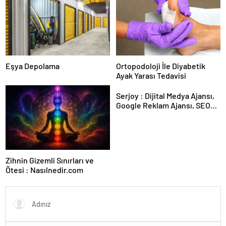
Kesintisiz Burs
Eşya Depolama
Ortopodoloji İle Diyabetik
Ayak Yarası Tedavisi
Serjoy : Dijital Medya Ajansı,
Google Reklam Ajansı, SEO
Ajansı ve Web Tasarım Ajansı
Zihnin Gizemli Sınırları ve
Ötesi : Nasılnedir.com