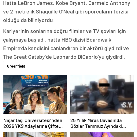
Hatta LeBron James, Kobe Bryant, Carmelo Anthony
ve 2 metrelik Shaquille O’Neal gibi sporcuların terzisi
olduğu da biliniyordu.
Kariyerinin sonlarına doğru filmler ve TV şovları için
çalışmaya başladı, hatta HBO dizisi Boardwalk
Empire’da kendisini canlandıran bir aktörü giydirdi ve
The Great Gatsby’de Leonardo DiCaprio’yu giydirdi.
Greenfield
Nişantaşı Üniversitesi’nden
25 Yıllık Miras Davasında
2026 YKS Adaylarına Çifte
Gözler Temmuz Ayındaki
Güvence: Sabit Ücret ve
Karar Duruşmasına Çevrildi