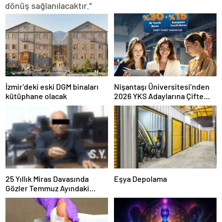
dönüş sağlanılacaktır.”
İzmir’deki eski DGM binaları
Nişantaşı Üniversitesi’nden
kütüphane olacak
2026 YKS Adaylarına Çifte
Güvence: Sabit Ücret ve
Kesintisiz Burs
25 Yıllık Miras Davasında
Eşya Depolama
Gözler Temmuz Ayındaki
Karar Duruşmasına Çevrildi