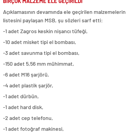
BİRÇOK MALZEME ELE GEÇİRİLDİ
Açıklamasının devamında ele geçirilen malzemelerin
listesini paylaşan MSB, şu sözleri sarf etti:
-1 adet Zagros keskin nişancı tüfeği,
-10 adet misket tipi el bombası,
-3 adet savunma tipi el bombası,
-150 adet 5,56 mm mühimmat,
-6 adet M16 şarjörü,
-4 adet plastik şarjör,
-1 adet dürbün,
-1 adet hard disk,
-2 adet cep telefonu,
-1 adet fotoğraf makinesi,