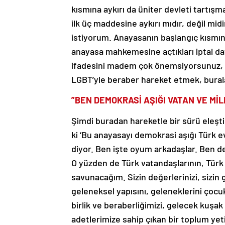
kısmına aykırı da üniter devleti tartış
ilk üç maddesine aykırı mıdır, değil mid
istiyorum. Anayasanın başlangıç kısmın
anayasa mahkemesine açtıkları iptal d
ifadesini madem çok önemsiyorsunuz, L
LGBT’yle beraber hareket etmek, burala
”BEN DEMOKRASİ AŞIĞI VATAN VE MİL
Şimdi buradan hareketle bir sürü eleşti
ki ‘Bu anayasayı demokrasi aşığı Türk e
diyor. Ben işte oyum arkadaşlar. Ben de
O yüzden de Türk vatandaşlarının, Türk 
savunacağım. Sizin değerlerinizi, sizin
geleneksel yapısını, geleneklerini çocu
birlik ve beraberliğimizi, gelecek kuşa
adetlerimize sahip çıkan bir toplum yeti