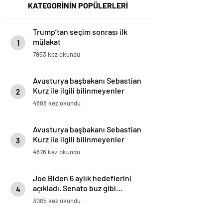
KATEGORİNİN POPÜLERLERİ
Trump’tan seçim sonrası ilk
mülakat
1
7953 kez okundu
Avusturya başbakanı Sebastian
Kurz ile ilgili bilinmeyenler
2
4888 kez okundu
Avusturya başbakanı Sebastian
Kurz ile ilgili bilinmeyenler
3
4876 kez okundu
Joe Biden 6 aylık hedeflerini
açıkladı. Senato buz gibi…
4
3005 kez okundu