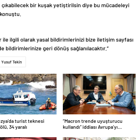
ıkabilecek bir kuşak yetiştirilsin diye bu mücadeleyi
konuştu.
le ilgili olarak yasal bildirimlerinizi bize iletişim sayfası
de bildirimlerinize geri dönüş sağlanılacaktır.”
Yusuf Tekin
ya’da turist teknesi
“Macron trende uyuşturucu
 ölü, 34 yaralı
kullandı” iddiası Avrupa’yı
karıştırmıştı: Fransa’dan
“peçeteli” yalanlama geldi!