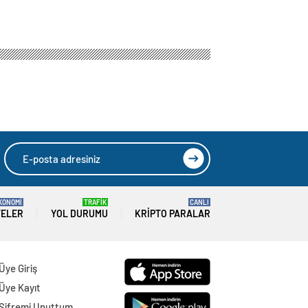
KONOMİ
TRAFİK
CANLI
TELER
YOL DURUMU
KRIPTO PARALAR
Üye Giriş
Üye Kayıt
Şifremi Unuttum