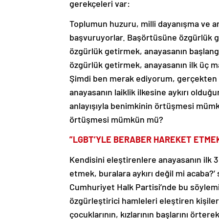
gerekçeleri var:
Toplumun huzuru, milli dayanışma ve a
başvuruyorlar. Başörtüsüne özgürlük 
özgürlük getirmek, anayasanın başlangı
özgürlük getirmek, anayasanın ilk üç mad
Şimdi ben merak ediyorum, gerçekten 
anayasanın laiklik ilkesine aykırı olduğu
anlayışıyla benimkinin örtüşmesi mümkü
örtüşmesi mümkün mü?
”LGBT’YLE BERABER HAREKET ETMEK,
Kendisini eleştirenlere anayasanın ilk
etmek, buralara aykırı değil mi acaba?
Cumhuriyet Halk Partisi’nde bu söylemim
özgürleştirici hamleleri eleştiren kişil
çocuklarının, kızlarının başlarını örte