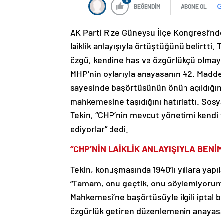
0
BEĞENDİM
ABONE OL
AK Parti Rize Güneysu İlçe Kongresi’nd
laiklik anlayışıyla örtüştüğünü belirtti. 
özgü, kendine has ve özgürlükçü olmayan
MHP’nin oylarıyla anayasanın 42. Madd
sayesinde başörtüsünün önün açıldığını
mahkemesine taşıdığını hatırlattı. Sos
Tekin, “CHP’nin mevcut yönetimi kendi tar
ediyorlar” dedi.
“CHP’NİN LAİKLİK ANLAYIŞIYLA BEN
Tekin, konuşmasında 1940’lı yıllara ya
“Tamam, onu geçtik, onu söylemiyorum.
Mahkemesi’ne başörtüsüyle ilgili iptal
özgürlük getiren düzenlemenin anayasay