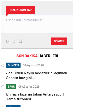
HIZLI YORUM YAP
GÖNDER
SON DAKİKA
HABERLERİ
GÜNDEM
08 Ağustos 2026
Joe Biden 6 aylık hedeflerini açıkladı.
Senato buz gibi…
SPOR
08 Ağustos 2026
En fazla kızaran takım Antalyaspor!
Tam 5 futbolcu….