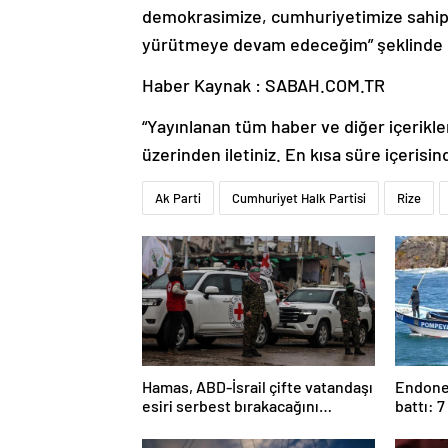
demokrasimize, cumhuriyetimize sahip ç
yürütmeye devam edeceğim” şeklinde 
Haber Kaynak : SABAH.COM.TR
“Yayınlanan tüm haber ve diğer içerikler i
üzerinden iletiniz. En kısa süre içerisin
Ak Parti
Cumhuriyet Halk Partisi
Rize
Hamas, ABD-İsrail çifte vatandaşı
Endonez
esiri serbest bırakacağını
battı: 7
duyurdu