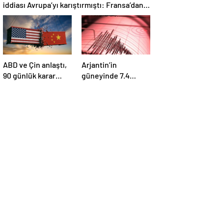
iddiası Avrupa’yı karıştırmıştı: Fransa’dan
“peçeteli” yalanlama geldi!
ABD ve Çin anlaştı,
Arjantin’in
90 günlük karar
güneyinde 7.4
duyuruldu:
büyüklüğünde
Karşılıklı tarife
deprem
indirimi geldi!