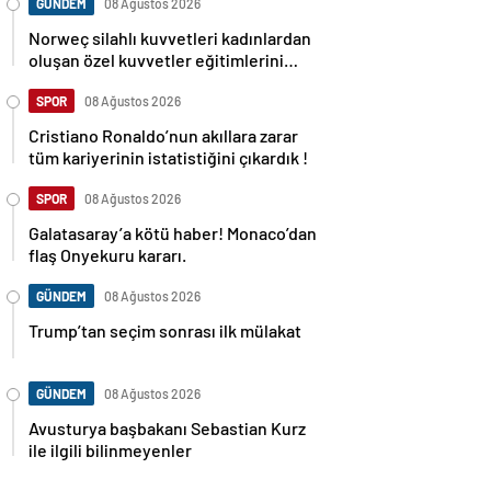
GÜNDEM
08 Ağustos 2026
Norweç silahlı kuvvetleri kadınlardan
oluşan özel kuvvetler eğitimlerini
başlattı.
SPOR
08 Ağustos 2026
Cristiano Ronaldo’nun akıllara zarar
tüm kariyerinin istatistiğini çıkardık !
SPOR
08 Ağustos 2026
Galatasaray’a kötü haber! Monaco’dan
flaş Onyekuru kararı.
GÜNDEM
08 Ağustos 2026
Trump’tan seçim sonrası ilk mülakat
GÜNDEM
08 Ağustos 2026
Avusturya başbakanı Sebastian Kurz
ile ilgili bilinmeyenler