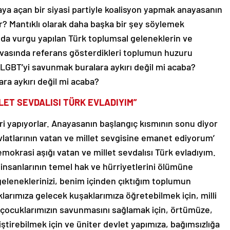
maya açan bir siyasi partiyle koalisyon yapmak anayasanın
ir? Mantıklı olarak daha başka bir şey söylemek
da vurgu yapılan Türk toplumsal geleneklerin ve
avasında referans gösterdikleri toplumun huzuru
GBT’yi savunmak buralara aykırı değil mi acaba?
ra aykırı değil mi acaba?
LET SEVDALISI TÜRK EVLADIYIM”
ri yapıyorlar. Anayasanın başlangıç kısmının sonu diyor
vlatlarının vatan ve millet sevgisine emanet ediyorum’
mokrasi aşığı vatan ve millet sevdalısı Türk evladıyım.
insanlarının temel hak ve hürriyetlerini ölümüne
 geleneklerinizi, benim içinden çıktığım toplumun
klarımıza gelecek kuşaklarımıza öğretebilmek için, milli
k çocuklarımızın savunmasını sağlamak için, örtümüze,
ştirebilmek için ve üniter devlet yapımıza, bağımsızlığa