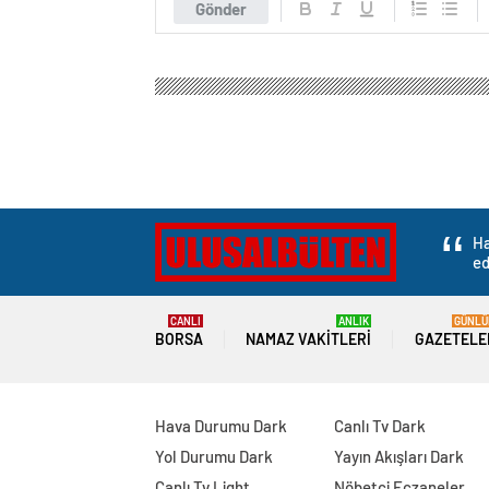
Gönder
Ha
ed
CANLI
ANLIK
GÜNLÜ
BORSA
NAMAZ VAKITLERI
GAZETELE
Hava Durumu Dark
Canlı Tv Dark
Yol Durumu Dark
Yayın Akışları Dark
Canlı Tv Light
Nöbetçi Eczaneler