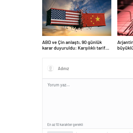
ABD ve Çin anlaştı, 90 günlük
Arjanti
karar duyuruldu: Karşılıklı tarife
büyükl
indirimi geldi!
En az 10 karakter gerekli