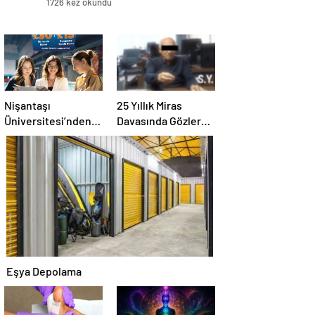
1726 kez okundu
Nişantaşı
25 Yıllık Miras
Üniversitesi’nden
Davasında Gözler
2026 YKS
Temmuz Ayındaki
Adaylarına Çifte
Karar Duruşmasına
Güvence: Sabit
Çevrildi
Ücret ve Kesintisiz
Burs
Eşya Depolama