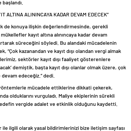
e başlandı.
T ALTINA ALININCAYA KADAR DEVAM EDECEK”
 de konuya ilişkin değerlendirmesinde, gerekli
mükellefler kayıt altına alınıncaya kadar devam
rtarak süreceğini söyledi. Bu alandaki mücadelenin
ek, “Çok kazanandan ve kayıt dışı olandan vergi almak
erimiz, sektörler kayıt dışı faaliyet gösterenlere
lacak’ demiştik, başta kayıt dışı olanlar olmak üzere, çok
e devam edeceğiz.” dedi.
n yöntemlerle mücadele ettiklerine dikkati çekerek,
da olduklarını vurguladı. Maliye ekiplerinin sürekli
edefin vergide adalet ve etkinlik olduğunu kaydetti.
le ilgili olarak yasal bildirimlerinizi bize iletişim sayfası