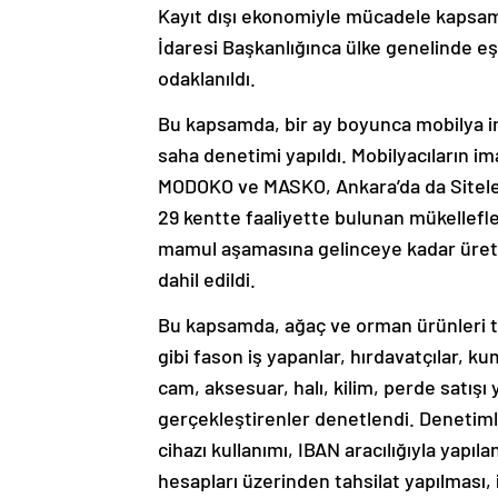
Kayıt dışı ekonomiyle mücadele kapsamı
İdaresi Başkanlığınca ülke genelinde 
odaklanıldı.
Bu kapsamda, bir ay boyunca mobilya ima
saha denetimi yapıldı. Mobilyacıların im
MODOKO ve MASKO, Ankara’da da Siteler
29 kentte faaliyette bulunan mükellef
mamul aşamasına gelinceye kadar üreti
dahil edildi.
Bu kapsamda, ağaç ve orman ürünleri to
gibi fason iş yapanlar, hırdavatçılar, k
cam, aksesuar, halı, kilim, perde satış
gerçekleştirenler denetlendi. Denetimle
cihazı kullanımı, IBAN aracılığıyla yapı
hesapları üzerinden tahsilat yapılması