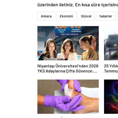
üzerinden iletiniz. En kısa süre içerisin
Ankara
Ekonomi
Güncel
haberler
Nişantaşı Üniversitesi’nden 2026
25 Yıll
YKS Adaylarına Çifte Güvence:
Temmuz
Sabit Ücret ve Kesintisiz Burs
Duruşma