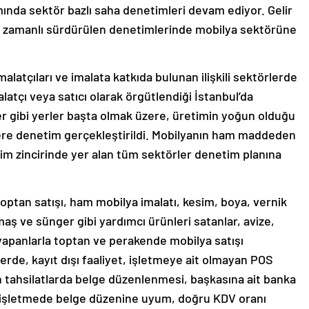
nda sektör bazlı saha denetimleri devam ediyor. Gelir
eş zamanlı sürdürülen denetimlerinde mobilya sektörüne
latçıları ve imalata katkıda bulunan ilişkili sektörlerde
alatçı veya satıcı olarak örgütlendiği İstanbul’da
 gibi yerler başta olmak üzere, üretimin yoğun olduğu
lere denetim gerçekleştirildi. Mobilyanın ham maddeden
m zincirinde yer alan tüm sektörler denetim planına
ptan satışı, ham mobilya imalatı, kesim, boya, vernik
umaş ve sünger gibi yardımcı ürünleri satanlar, avize,
ı yapanlarla toptan ve perakende mobilya satışı
rde, kayıt dışı faaliyet, işletmeye ait olmayan POS
lan tahsilatlarda belge düzenlenmesi, başkasına ait banka
, işletmede belge düzenine uyum, doğru KDV oranı