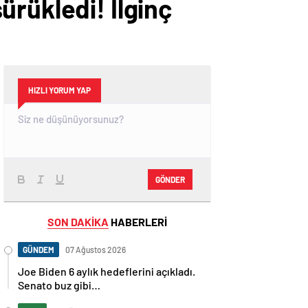
rükledi! İlginç
HIZLI YORUM YAP
GÖNDER
SON DAKİKA
HABERLERİ
GÜNDEM
07 Ağustos 2026
Joe Biden 6 aylık hedeflerini açıkladı.
Senato buz gibi…