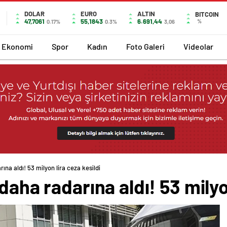
DOLAR
EURO
ALTIN
BITCOIN
47,7061
55,1843
6.691,44
%
0.17%
0.3%
3,06
Ekonomi
Spor
Kadın
Foto Galeri
Videolar
ına aldı! 53 milyon lira ceza kesildi
daha radarına aldı! 53 milyo