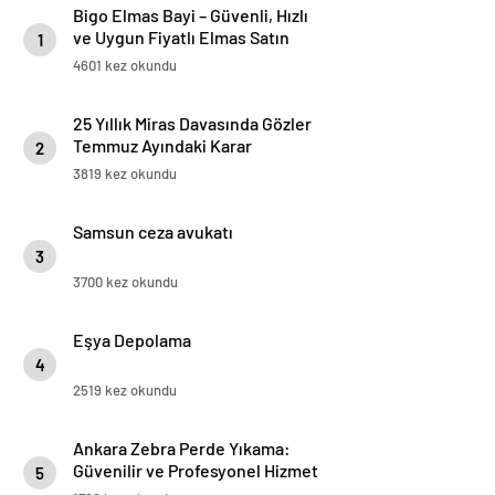
Bigo Elmas Bayi – Güvenli, Hızlı
ve Uygun Fiyatlı Elmas Satın
1
Almanın Yeni Adresi
4601 kez okundu
25 Yıllık Miras Davasında Gözler
Temmuz Ayındaki Karar
2
Duruşmasına Çevrildi
3819 kez okundu
Samsun ceza avukatı
3
3700 kez okundu
Eşya Depolama
4
2519 kez okundu
Ankara Zebra Perde Yıkama:
Güvenilir ve Profesyonel Hizmet
5