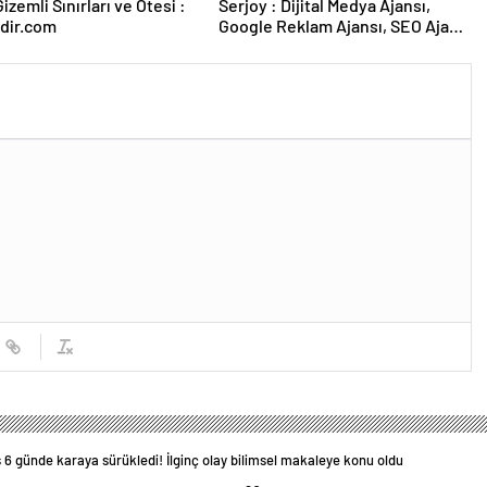
izemli Sınırları ve Ötesi :
Serjoy : Dijital Medya Ajansı,
dir.com
Google Reklam Ajansı, SEO Ajansı
ve Web Tasarım Ajansı
 6 günde karaya sürükledi! İlginç olay bilimsel makaleye konu oldu