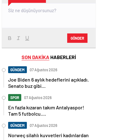
GÖNDER
SON DAKİKA
HABERLERİ
GÜNDEM
07 Ağustos 2026
Joe Biden 6 aylık hedeflerini açıkladı.
Senato buz gibi…
SPOR
07 Ağustos 2026
En fazla kızaran takım Antalyaspor!
Tam 5 futbolcu….
GÜNDEM
07 Ağustos 2026
Norweç silahlı kuvvetleri kadınlardan