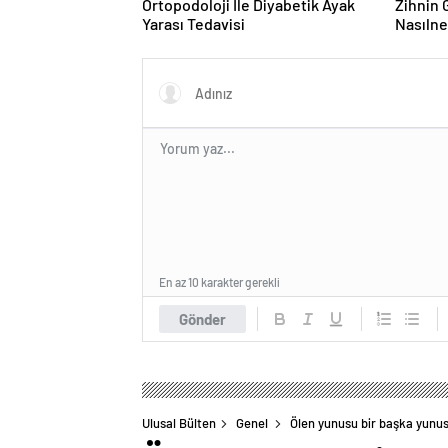
Ortopodoloji İle Diyabetik Ayak
Zihnin G
Yarası Tedavisi
Nasılne
En az 10 karakter gerekli
Gönder
Ulusal Bülten
Genel
Ölen yunusu bir başka yunus