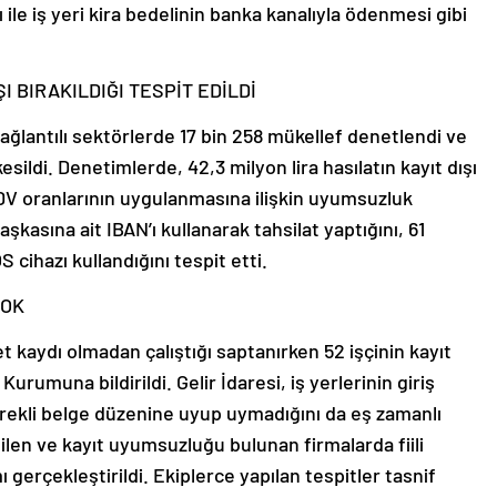
ı ile iş yeri kira bedelinin banka kanalıyla ödenmesi gibi
ŞI BIRAKILDIĞI TESPİT EDİLDİ
ğlantılı sektörlerde 17 bin 258 mükellef denetlendi ve
kesildi. Denetimlerde, 42,3 milyon lira hasılatın kayıt dışı
 KDV oranlarının uygulanmasına ilişkin uyumsuzluk
şkasına ait IBAN’ı kullanarak tahsilat yaptığını, 61
cihazı kullandığını tespit etti.
YOK
t kaydı olmadan çalıştığı saptanırken 52 işçinin kayıt
Kurumuna bildirildi. Gelir İdaresi, iş yerlerinin giriş
erekli belge düzenine uyup uymadığını da eş zamanlı
 edilen ve kayıt uyumsuzluğu bulunan firmalarda fiili
 gerçekleştirildi. Ekiplerce yapılan tespitler tasnif