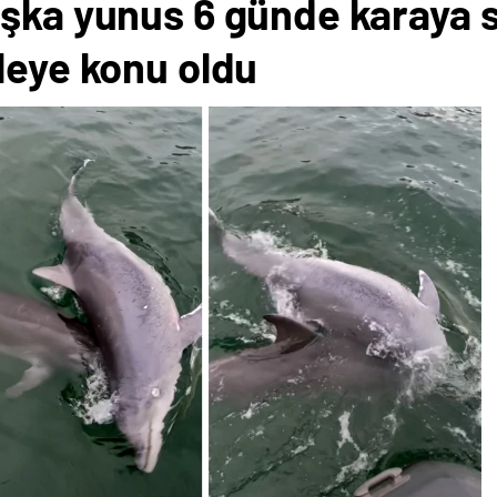
şka yunus 6 günde karaya sü
leye konu oldu