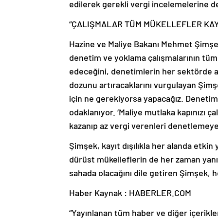
edilerek gerekli vergi incelemelerine d
“ÇALIŞMALAR TÜM MÜKELLEFLER KAYI
Hazine ve Maliye Bakanı Mehmet Şimşek
denetim ve yoklama çalışmalarının tüm 
edeceğini, denetimlerin her sektörde a
dozunu artıracaklarını vurgulayan Şimş
için ne gerekiyorsa yapacağız. Denetiml
odaklanıyor. ‘Maliye mutlaka kapınızı ça
kazanıp az vergi verenleri denetlemey
Şimşek, kayıt dışılıkla her alanda etki
dürüst mükelleflerin de her zaman yanın
sahada olacağını dile getiren Şimşek, h
Haber Kaynak : HABERLER.COM
“Yayınlanan tüm haber ve diğer içerikler i