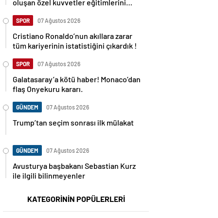
oluşan özel kuvvetler eğitimlerini
başlattı.
SPOR
07 Ağustos 2026
Cristiano Ronaldo’nun akıllara zarar
tüm kariyerinin istatistiğini çıkardık !
SPOR
07 Ağustos 2026
Galatasaray’a kötü haber! Monaco’dan
flaş Onyekuru kararı.
GÜNDEM
07 Ağustos 2026
Trump’tan seçim sonrası ilk mülakat
GÜNDEM
07 Ağustos 2026
Avusturya başbakanı Sebastian Kurz
ile ilgili bilinmeyenler
KATEGORİNİN POPÜLERLERİ