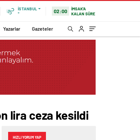
İMSAK'A
İSTANBUL
02:00
KALAN SÜRE
°
Yazarlar
Gazeteler
n lira ceza kesildi
HIZLI YORUM YAP