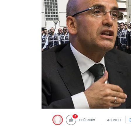
0
BEĞENDİM
ABONE OL