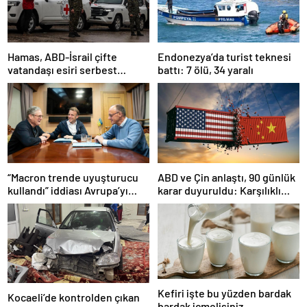
Hamas, ABD-İsrail çifte
Endonezya’da turist teknesi
vatandaşı esiri serbest
battı: 7 ölü, 34 yaralı
bırakacağını duyurdu
“Macron trende uyuşturucu
ABD ve Çin anlaştı, 90 günlük
kullandı” iddiası Avrupa’yı
karar duyuruldu: Karşılıklı
karıştırmıştı: Fransa’dan
tarife indirimi geldi!
“peçeteli” yalanlama geldi!
Kefiri işte bu yüzden bardak
Kocaeli’de kontrolden çıkan
bardak içmelisiniz