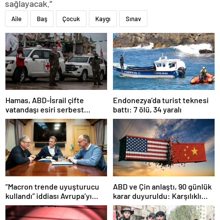
sağlayacak.”
Aile
Baş
Çocuk
Kaygı
Sınav
Hamas, ABD-İsrail çifte
Endonezya’da turist teknesi
vatandaşı esiri serbest
battı: 7 ölü, 34 yaralı
bırakacağını duyurdu
“Macron trende uyuşturucu
ABD ve Çin anlaştı, 90 günlük
kullandı” iddiası Avrupa’yı
karar duyuruldu: Karşılıklı
karıştırmıştı: Fransa’dan
tarife indirimi geldi!
“peçeteli” yalanlama geldi!