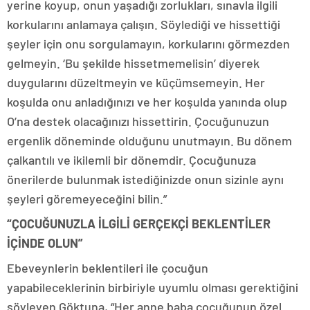
yerine koyup, onun yaşadığı zorlukları, sınavla ilgili
korkularını anlamaya çalışın. Söylediği ve hissettiği
şeyler için onu sorgulamayın, korkularını görmezden
gelmeyin. ‘Bu şekilde hissetmemelisin’ diyerek
duygularını düzeltmeyin ve küçümsemeyin. Her
koşulda onu anladığınızı ve her koşulda yanında olup
O’na destek olacağınızı hissettirin. Çocuğunuzun
ergenlik döneminde olduğunu unutmayın. Bu dönem
çalkantılı ve ikilemli bir dönemdir. Çocuğunuza
önerilerde bulunmak istediğinizde onun sizinle aynı
şeyleri göremeyeceğini bilin.”
“ÇOCUĞUNUZLA İLGİLİ GERÇEKÇİ BEKLENTİLER
İÇİNDE OLUN”
Ebeveynlerin beklentileri ile çocuğun
yapabileceklerinin birbiriyle uyumlu olması gerektiğini
söyleyen Göktuna, “Her anne baba çocuğunun özel