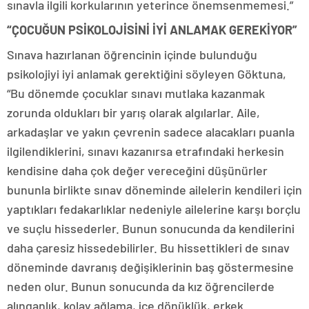
sınavla ilgili korkularının yeterince önemsenmemesi.”
“ÇOCUĞUN PSİKOLOJİSİNİ İYİ ANLAMAK GEREKİYOR”
Sınava hazırlanan öğrencinin içinde bulunduğu
psikolojiyi iyi anlamak gerektiğini söyleyen Göktuna,
“Bu dönemde çocuklar sınavı mutlaka kazanmak
zorunda oldukları bir yarış olarak algılarlar. Aile,
arkadaşlar ve yakın çevrenin sadece alacakları puanla
ilgilendiklerini, sınavı kazanırsa etrafındaki herkesin
kendisine daha çok değer vereceğini düşünürler
bununla birlikte sınav döneminde ailelerin kendileri için
yaptıkları fedakarlıklar nedeniyle ailelerine karşı borçlu
ve suçlu hissederler. Bunun sonucunda da kendilerini
daha çaresiz hissedebilirler. Bu hissettikleri de sınav
döneminde davranış değişiklerinin baş göstermesine
neden olur. Bunun sonucunda da kız öğrencilerde
alınganlık, kolay ağlama, içe dönüklük, erkek