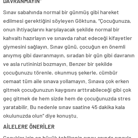
DAVRANMAYIN”
Sınav sabahında normal bir günmüş gibi hareket
edilmesi gerektiğini söyleyen Göktuna, “Çocuğunuza,
onun ihtiyaçlarını karşılayacak şekilde normal bir
kahvaltı hazırlayın ve sınavda rahat edeceği kifayetler
giymesini sağlayın. Sınav günü, çocuğun en önemli
anıymış gibi davranmayın, sıradan bir gün gibi davranın
ve asla rutininizi bozmayın. Benzer bir şekilde
çocuğunuzu törenle, okunmuş şekerle, cümbür
cemaat tüm aile sınava yollamayın. Sınava çok erken
gitmek çocuğunuzun kaygısını arttırabileceği gibi çok
geç gitmek de hem sizde hem de çocuğunuzda stres
yaratabilir. Bu nedenle sınav saatine 45 dakika kala
okulunuzda olun” diye konuştu.
AİLELERE ÖNERİLER
Çocuklar için en büyük tehlikenin sınav anında sınavla