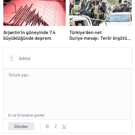
Arjantin’in güneyinde 7.4
Türkiye’den net
büyüklüğünde deprem
Suriye mesajı: Terör örgütü
sılahlarını bırakmalı
En az 10 karakter gerekli
Gönder