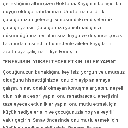
gerektiğinin altını çizen Göktuna, Kaygının bulaşıcı bir
duygu olduğu hatırlanmalı. Unutulmamalıdır ki
çocuğunuzun geleceği konusundaki endişeleriniz
çocuğa yansır. Çocuğunuza yansıtmadığınızı
düşündüğünüz her olumsuz duygu ve düşünce çocuk
tarafından hissedilir bu nedenle aileler kaygılarını
azaltmaya çalışmalı” diye konuştu.
“ENERJİSİNİ YÜKSELTECEK ETKİNLİKLER YAPIN”
Çocuğunuzun bunaldığını, keyifsiz, yorgun ve umutsuz
olduğunu hissettiğinizde, onu dinleyip anlamaya
çalışın, ‘sınav odaklı’ olmayan konuşmalar yapın, neşeli
olun, sık sık espri yapın, onu rahatlatacak, enerjisini
tazeleyecek etkinlikler yapın, onu mutlu etmek için
küçük hediyeler alın ve çocuğunuzla hoş ve keyifli
vakit geçirin. Sınav öncesinde onu mutlu etmek için
küçük bir hediye alabilirsiniz. Başarısı ile ona