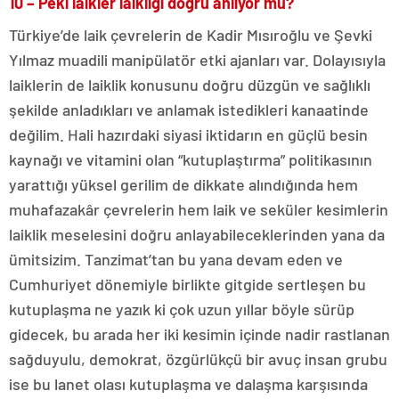
10 – Peki laikler laikliği doğru anlıyor mu?
Türkiye’de laik çevrelerin de Kadir Mısıroğlu ve Şevki
Yılmaz muadili manipülatör etki ajanları var. Dolayısıyla
laiklerin de laiklik konusunu doğru düzgün ve sağlıklı
şekilde anladıkları ve anlamak istedikleri kanaatinde
değilim. Hali hazırdaki siyasi iktidarın en güçlü besin
kaynağı ve vitamini olan “kutuplaştırma” politikasının
yarattığı yüksel gerilim de dikkate alındığında hem
muhafazakâr çevrelerin hem laik ve seküler kesimlerin
laiklik meselesini doğru anlayabileceklerinden yana da
ümitsizim. Tanzimat’tan bu yana devam eden ve
Cumhuriyet dönemiyle birlikte gitgide sertleşen bu
kutuplaşma ne yazık ki çok uzun yıllar böyle sürüp
gidecek, bu arada her iki kesimin içinde nadir rastlanan
sağduyulu, demokrat, özgürlükçü bir avuç insan grubu
ise bu lanet olası kutuplaşma ve dalaşma karşısında