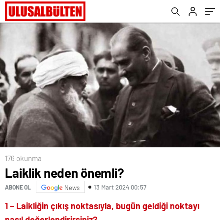
176 okunma
Laiklik neden önemli?
13 Mart 2024 00:57
ABONE OL
News
1 –
Laikliğin çıkış noktasıyla, bugün geldiği noktayı
nasıl değerlendirirsiniz?