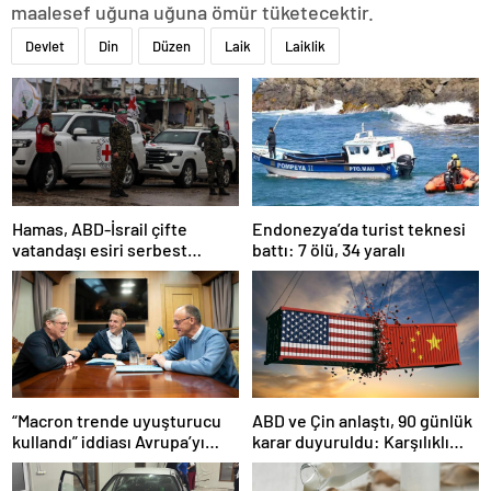
maalesef uğuna uğuna ömür tüketecektir.
Devlet
Din
Düzen
Laik
Laiklik
Hamas, ABD-İsrail çifte
Endonezya’da turist teknesi
vatandaşı esiri serbest
battı: 7 ölü, 34 yaralı
bırakacağını duyurdu
“Macron trende uyuşturucu
ABD ve Çin anlaştı, 90 günlük
kullandı” iddiası Avrupa’yı
karar duyuruldu: Karşılıklı
karıştırmıştı: Fransa’dan
tarife indirimi geldi!
“peçeteli” yalanlama geldi!