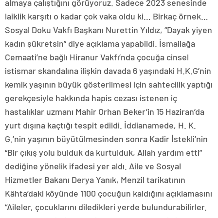
almaya çalıştığını görüyoruz. Sadece 2023 senesinde
laiklik karşıtı o kadar çok vaka oldu ki… Birkaç örnek…
Sosyal Doku Vakfı Başkanı Nurettin Yıldız, “Dayak yiyen
kadın şükretsin” diye açıklama yapabildi. İsmailağa
Cemaati’ne bağlı Hiranur Vakfı’nda çocuğa cinsel
istismar skandalına ilişkin davada 6 yaşındaki H.K.G’nin
kemik yaşının büyük gösterilmesi için sahtecilik yaptığı
gerekçesiyle hakkında hapis cezası istenen iç
hastalıklar uzmanı Mahir Orhan Beker’in 15 Haziran’da
yurt dışına kaçtığı tespit edildi. İddianamede, H. K.
G.’nin yaşının büyütülmesinden sonra Kadir İstekli’nin
“Bir çıkış yolu bulduk da kurtulduk, Allah yardım etti”
dediğine yönelik ifadesi yer aldı. Aile ve Sosyal
Hizmetler Bakanı Derya Yanık, Menzil tarikatının
Kâhta’daki köyünde 1100 çocuğun kaldığını açıklamasını
“Aileler, çocuklarını diledikleri yerde bulundurabilirler.