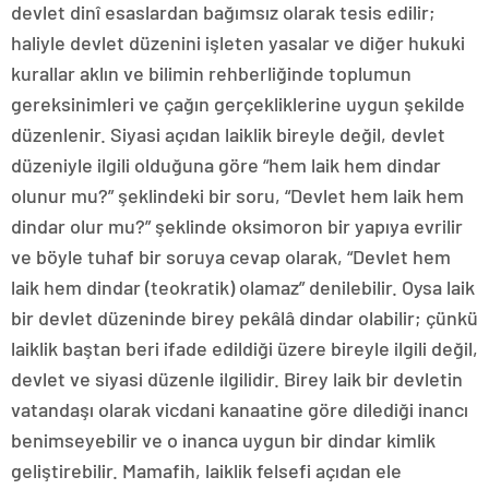
devlet dinî esaslardan bağımsız olarak tesis edilir;
haliyle devlet düzenini işleten yasalar ve diğer hukuki
kurallar aklın ve bilimin rehberliğinde toplumun
gereksinimleri ve çağın gerçekliklerine uygun şekilde
düzenlenir. Siyasi açıdan laiklik bireyle değil, devlet
düzeniyle ilgili olduğuna göre “hem laik hem dindar
olunur mu?” şeklindeki bir soru, “Devlet hem laik hem
dindar olur mu?” şeklinde oksimoron bir yapıya evrilir
ve böyle tuhaf bir soruya cevap olarak, “Devlet hem
laik hem dindar (teokratik) olamaz” denilebilir. Oysa laik
bir devlet düzeninde birey pekâlâ dindar olabilir; çünkü
laiklik baştan beri ifade edildiği üzere bireyle ilgili değil,
devlet ve siyasi düzenle ilgilidir. Birey laik bir devletin
vatandaşı olarak vicdani kanaatine göre dilediği inancı
benimseyebilir ve o inanca uygun bir dindar kimlik
geliştirebilir. Mamafih, laiklik felsefi açıdan ele