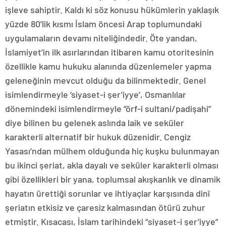
işleve sahiptir. Kaldı ki söz konusu hükümlerin yaklaşık
yüzde 80’lik kısmı İslam öncesi Arap toplumundaki
uygulamaların devamı niteliğindedir. Öte yandan,
İslamiyet’in ilk asırlarından itibaren kamu otoritesinin
özellikle kamu hukuku alanında düzenlemeler yapma
geleneğinin mevcut olduğu da bilinmektedir. Genel
isimlendirmeyle ‘siyaset-i şer’iyye’, Osmanlılar
dönemindeki isimlendirmeyle “örf-i sultani/padişahi”
diye bilinen bu gelenek aslında laik ve seküler
karakterli alternatif bir hukuk düzenidir. Cengiz
Yasası’ndan mülhem olduğunda hiç kuşku bulunmayan
bu ikinci şeriat, akla dayalı ve seküler karakterli olması
gibi özellikleri bir yana, toplumsal akışkanlık ve dinamik
hayatın ürettiği sorunlar ve ihtiyaçlar karşısında dinî
şeriatın etkisiz ve çaresiz kalmasından ötürü zuhur
etmiştir. Kısacası, İslam tarihindeki “siyaset-i şer’iyye”