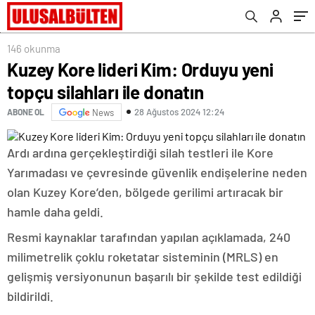
146 okunma
Kuzey Kore lideri Kim: Orduyu yeni
topçu silahları ile donatın
28 Ağustos 2024 12:24
ABONE OL
News
Ardı ardına gerçekleştirdiği silah testleri ile Kore
Yarımadası ve çevresinde güvenlik endişelerine neden
olan Kuzey Kore’den, bölgede gerilimi artıracak bir
hamle daha geldi.
Resmi kaynaklar tarafından yapılan açıklamada, 240
milimetrelik çoklu roketatar sisteminin (MRLS) en
gelişmiş versiyonunun başarılı bir şekilde test edildiği
bildirildi.