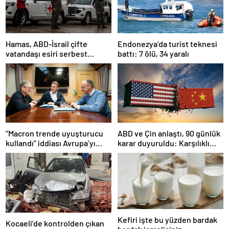
Hamas, ABD-İsrail çifte
Endonezya’da turist teknesi
vatandaşı esiri serbest
battı: 7 ölü, 34 yaralı
bırakacağını duyurdu
“Macron trende uyuşturucu
ABD ve Çin anlaştı, 90 günlük
kullandı” iddiası Avrupa’yı
karar duyuruldu: Karşılıklı
karıştırmıştı: Fransa’dan
tarife indirimi geldi!
“peçeteli” yalanlama geldi!
Kefiri işte bu yüzden bardak
Kocaeli’de kontrolden çıkan