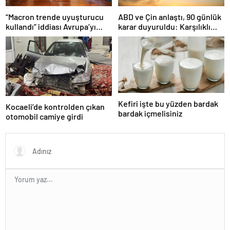
“Macron trende uyuşturucu
ABD ve Çin anlaştı, 90 günlük
kullandı” iddiası Avrupa’yı
karar duyuruldu: Karşılıklı
karıştırmıştı: Fransa’dan
tarife indirimi geldi!
“peçeteli” yalanlama geldi!
Kefiri işte bu yüzden bardak
Kocaeli’de kontrolden çıkan
bardak içmelisiniz
otomobil camiye girdi