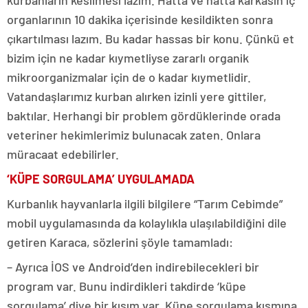
kurbanların kesilmesi lazım. Hatta ve hatta karkasın iç
organlarının 10 dakika içerisinde kesildikten sonra
çıkartılması lazım. Bu kadar hassas bir konu. Çünkü et
bizim için ne kadar kıymetliyse zararlı organik
mikroorganizmalar için de o kadar kıymetlidir.
Vatandaşlarımız kurban alırken izinli yere gittiler,
baktılar. Herhangi bir problem gördüklerinde orada
veteriner hekimlerimiz bulunacak zaten. Onlara
müracaat edebilirler.
‘KÜPE SORGULAMA’ UYGULAMADA
Kurbanlık hayvanlarla ilgili bilgilere “Tarım Cebimde”
mobil uygulamasında da kolaylıkla ulaşılabildiğini dile
getiren Karaca, sözlerini şöyle tamamladı:
– Ayrıca İOS ve Android’den indirebilecekleri bir
program var. Bunu indirdikleri takdirde ‘küpe
sorgulama’ diye bir kısım var. Küpe sorgulama kısmına