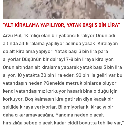
“ALT KİRALAMA YAPILIYOR, YATAK BAŞI 3 BİN LİRA”
Arzu Pul, “Kimliği olan bir yabancı kiralıyor.Onun adı
altında alt kiralama yapılıyor aslında yasak. Kiralayan
da alt kiralama yapıyor. Yatak başı 3 bin lira para
alıyorlar.Düşünün bir daireyi 7-8 bin liraya kiralıyor.
Onun altından alt kiralama yaparak yatak başı 3 bin lira
alıyor. 10 yatakta 30 bin lira eder. 90 bin lia geliri var bu
vatandaşın neden ?Genelde metruk binlarda oluyor
kendi vatandaşımız korkuyor hasarlı bina olduğu için
korkuyor. Boş kalmasın kira getirsin diye kaçak bir
şekilde kiraya veriyorlar. Bilemiyorlar ki kiracıyı bir
daha çıkaramayacağını. Yangına neden olacak
hırsızlığa sebep olacak kadar ciddi boyutta tehlike var.”