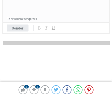
En az 10 karakter gerekli
Gönder
0
0
0
0