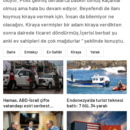
olmuş ama hala bu devam ediyor. Beyefendi de ilanı
koymuş kiraya vermek için. İnsan da bilemiyor ne
olacağını. Kiraya vermişler bir adam kiraya verdikten
sonra dairede ticaret döndürmüş.İçerisi berbat şu
anki ev sahipleri de çok mağdurlar ” şeklinde konuştu.
Daire
Emlakçı
Ev Sahibi
Kiraya
Yatak
Hamas, ABD-İsrail çifte
Endonezya’da turist teknesi
vatandaşı esiri serbest
battı: 7 ölü, 34 yaralı
bırakacağını duyurdu