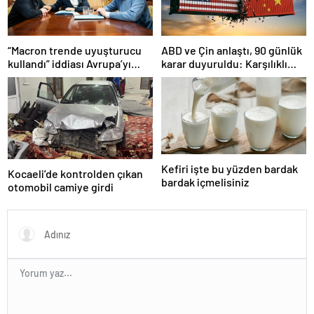
“Macron trende uyuşturucu
ABD ve Çin anlaştı, 90 günlük
kullandı” iddiası Avrupa’yı
karar duyuruldu: Karşılıklı
karıştırmıştı: Fransa’dan
tarife indirimi geldi!
“peçeteli” yalanlama geldi!
Kefiri işte bu yüzden bardak
Kocaeli’de kontrolden çıkan
bardak içmelisiniz
otomobil camiye girdi