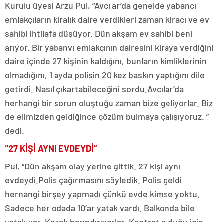
Kurulu üyesi Arzu Pul, “Avcılar’da genelde yabancı
emlakçıların kiralık daire verdikleri zaman kiracı ve ev
sahibi ihtilafa düşüyor. Dün akşam ev sahibi beni
arıyor. Bir yabanvı emlakçının dairesini kiraya verdiğini
daire içinde 27 kişinin kaldığını, bunların kimliklerinin
olmadığını, 1 ayda polisin 20 kez baskın yaptığını dile
getirdi. Nasıl çıkartabileceğini sordu.Avcılar’da
herhangi bir sorun oluştuğu zaman bize geliyorlar. Biz
de elimizden geldiğince çözüm bulmaya çalışıyoruz. ”
dedi.
“27 KİŞİ AYNI EVDEYDİ”
Pul, “Dün akşam olay yerine gittik. 27 kişi aynı
evdeydi.Polis çağırmasını söyledik. Polis geldi
hernangi birşey yapmadı çünkü evde kimse yoktu.
Sadece her odada 10’ar yatak vardı. Balkonda bile
yatak var. Kaçak barındırıyorlar. Kontrat olduğu için