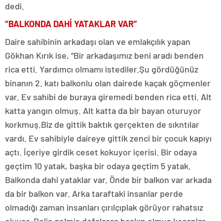
dedi.
“BALKONDA DAHİ YATAKLAR VAR”
Daire sahibinin arkadaşı olan ve emlakçılık yapan
Gökhan Kırık ise, “Bir arkadaşımız beni aradı benden
rica etti. Yardımcı olmamı istediler.Şu gördüğünüz
binanın 2. katı balkonlu olan dairede kaçak göçmenler
var. Ev sahibi de buraya giremedi benden rica etti. Alt
katta yangın olmuş. Alt katta da bir bayan oturuyor
korkmuş.Biz de gittik baktık gerçekten de sıkntılar
vardı. Ev sahibiyle daireye gittik zenci bir çocuk kapıyı
açtı. İçeriye girdik ceset kokuyor içerisi. Bir odaya
geçtim 10 yatak, başka bir odaya geçtim 5 yatak.
Balkonda dahi yataklar var. Önde bir balkon var arkada
da bir balkon var. Arka taraftaki insanlar perde
olmadığı zaman insanları çırılçıplak görüyor rahatsız
oluyor. Polis gelmiş defalarca baskın olmuş kaçanlar