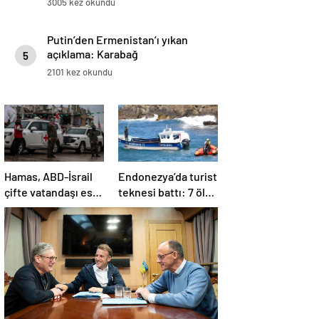
3005 kez okundu
Putin’den Ermenistan’ı yıkan
açıklama: Karabağ
5
Azerbaycan’ın ayrılmaz bir
2101 kez okundu
parçasıdır!
Hamas, ABD-İsrail
Endonezya’da turist
çifte vatandaşı esiri
teknesi battı: 7 ölü,
serbest
34 yaralı
bırakacağını
duyurdu