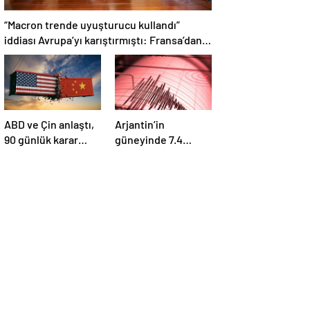
“Macron trende uyuşturucu kullandı”
iddiası Avrupa’yı karıştırmıştı: Fransa’dan
“peçeteli” yalanlama geldi!
ABD ve Çin anlaştı,
Arjantin’in
90 günlük karar
güneyinde 7.4
duyuruldu:
büyüklüğünde
Karşılıklı tarife
deprem
indirimi geldi!