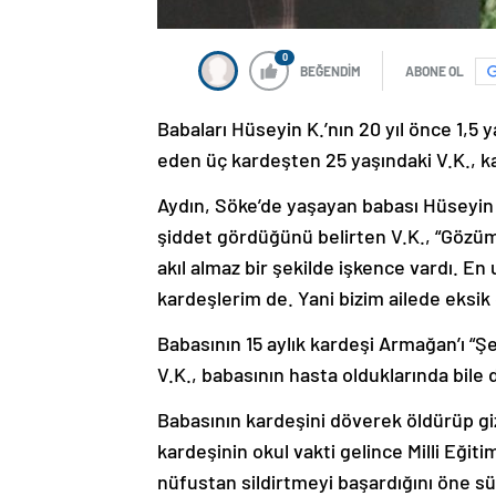
0
BEĞENDİM
ABONE OL
Babaları Hüseyin K.’nın 20 yıl önce 1,5
eden üç kardeşten 25 yaşındaki V.K., ka
Aydın, Söke’de yaşayan babası Hüseyin 
şiddet gördüğünü belirten V.K., “Gözümüz
akıl almaz bir şekilde işkence vardı. E
kardeşlerim de. Yani bizim ailede eksik 
Babasının 15 aylık kardeşi Armağan’ı “
V.K., babasının hasta olduklarında bile d
Babasının kardeşini döverek öldürüp gi
kardeşinin okul vakti gelince Milli Eğiti
nüfustan sildirtmeyi başardığını öne s