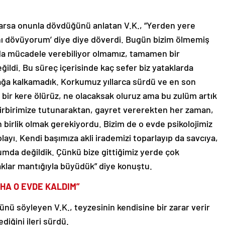
varsa onunla dövdüğünü anlatan V.K., “Yerden yere
nı dövüyorum’ diye diye döverdi. Bugün bizim ölmemiş
da mücadele verebiliyor olmamız, tamamen bir
ildi. Bu süreç içerisinde kaç sefer biz yataklarda
yağa kalkamadık. Korkumuz yıllarca sürdü ve en son
bir kere ölürüz, ne olacaksak oluruz ama bu zulüm artık
 Birbirimize tutunaraktan, gayret vererekten her zaman,
n birlik olmak gerekiyordu. Bizim de o evde psikolojimiz
layı. Kendi başımıza akli irademizi toparlayıp da savcıya,
umda değildik. Çünkü bize gittiğimiz yerde çok
aklar mantığıyla büyüdük” diye konuştu.
AHA O EVDE KALDIM”
nü söyleyen V.K., teyzesinin kendisine bir zarar verir
iğini ileri sürdü.