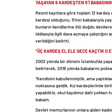
YAŞAYAN 9 KARDEŞTEN 5’İ BABASINI
Resmi kayıtlara göre toplam 12 kardeş g
kardeşi olduğunu, 5’inin babalarıyla yaş
bunların kendilerine ölü doğdu denilere
iddiasıyla ilgili dava açmaya çalıştığın
verildiğini belirtti.
“ÜÇ KARDEŞ EL ELE GECE KAÇTIK O 
2002 yılında bir dönem İstanbul’da yaşad
belirterek, 2016 yılında babalarını poli
“Kendisini kabullenmiştik, ama yaptıkla
noktasına geldik. Kız kardeşlerimle birli
yapabiliriz, okul kaydımız dahi yokken 
babam.
Devlet memurlarının onlara giden kadınla