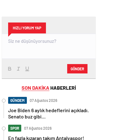
HIZLI YORUM YAP
GÖNDER
SON DAKİKA
HABERLERİ
GÜNDEM
07 Ağustos 2026
Joe Biden 6 aylık hedeflerini açıkladı.
Senato buz gibi…
SPOR
07 Ağustos 2026
En fazla kızaran takım Antalyaspor!