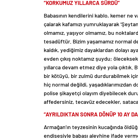
“KORKUMUZ YILLARCA SÜRDÜ”
Babasının kendilerini kablo, kemer ne 
çalarak kafamızı yumruklayarak ‘Şeyta
olmamız, yaşıyor olmamız, bu noktalar
tesadüftür. Bizim yaşamamız normal değ
kaldık, yediğimiz dayaklardan dolayı a
evden çıkış noktamız şuydu; öleceksek 
yıllarca devam etmez diye yola çıktık.
bir kötüyü, bir zulmü durdurabilmek içi
hiç normal değildi, yaşadıklarımızdan do
polise şikayetçi olayım diyebilecek dur
affedersiniz, tecavüz edecekler, satac
“AYRILDIKTAN SONRA DÖNÜP 10 AY D
Armağan’ın teyzesinin kucağında öldüğü
endişesiyle babası aleyhine ifade vermed