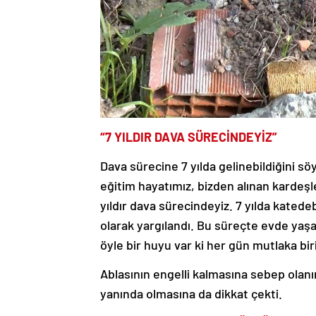
“7 YILDIR DAVA SÜRECİNDEYİZ”
Dava sürecine 7 yılda gelinebildiğini sö
eğitim hayatımız, bizden alınan kardeşl
yıldır dava sürecindeyiz. 7 yılda katede
olarak yargılandı. Bu süreçte evde yaşa
öyle bir huyu var ki her gün mutlaka b
Ablasının engelli kalmasına sebep olan
yanında olmasına da dikkat çekti.