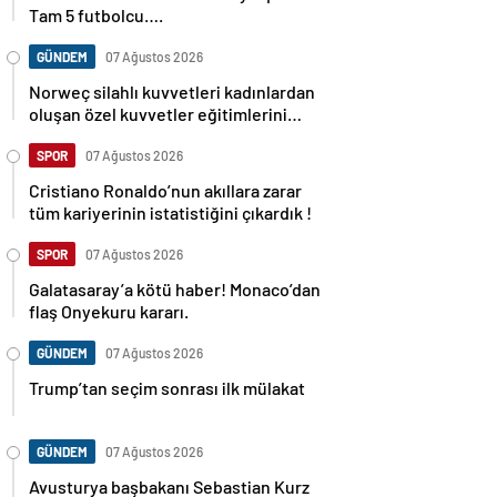
Tam 5 futbolcu….
GÜNDEM
07 Ağustos 2026
Norweç silahlı kuvvetleri kadınlardan
oluşan özel kuvvetler eğitimlerini
başlattı.
SPOR
07 Ağustos 2026
Cristiano Ronaldo’nun akıllara zarar
tüm kariyerinin istatistiğini çıkardık !
SPOR
07 Ağustos 2026
Galatasaray’a kötü haber! Monaco’dan
flaş Onyekuru kararı.
GÜNDEM
07 Ağustos 2026
Trump’tan seçim sonrası ilk mülakat
GÜNDEM
07 Ağustos 2026
Avusturya başbakanı Sebastian Kurz