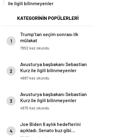
ile ilgili bilinmeyenler
KATEGORİNİN POPÜLERLERİ
Trump’tan seçim sonrası ilk
mülakat
1
7952 kez okundu
Avusturya başbakanı Sebastian
Kurz ile ilgili bilinmeyenler
2
4887 kez okundu
Avusturya başbakanı Sebastian
Kurz ile ilgili bilinmeyenler
3
4875 kez okundu
Joe Biden 6 aylık hedeflerini
açıkladı. Senato buz gibi…
4