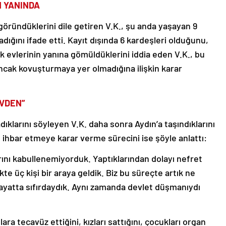
N YANINDA
öründüklerini dile getiren V.K., şu anda yaşayan 9
adığını ifade etti. Kayıt dışında 6 kardeşleri olduğunu,
k evlerinin yanına gömüldüklerini iddia eden V.K., bu
ı ancak kovuşturmaya yer olmadığına ilişkin karar
EVDEN”
ıklarını söyleyen V.K. daha sonra Aydın’a taşındıklarını
se ihbar etmeye karar verme sürecini ise şöyle anlattı:
rını kabullenemiyorduk. Yaptıklarından dolayı nefret
kte üç kişi bir araya geldik. Biz bu süreçte artık ne
hayatta sıfırdaydık. Aynı zamanda devlet düşmanıydı
ra tecavüz ettiğini, kızları sattığını, çocukları organ