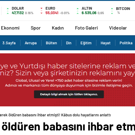
DOLAR
EURO
ALTIN
BITCOIN
47,7132
55,0341
6.535,06
%
0.16%
-0.01%
0,65
Ekonomi
Spor
Kadın
Foto Galeri
Videolar
3.Sayfa
Avrupa
Bülten
Din
Eğitim
Hayat
Politika
erek öldüren babasını ihbar etmişti! Kâbus dolu hayatlarını anlattı
öldüren babasını ihbar etm