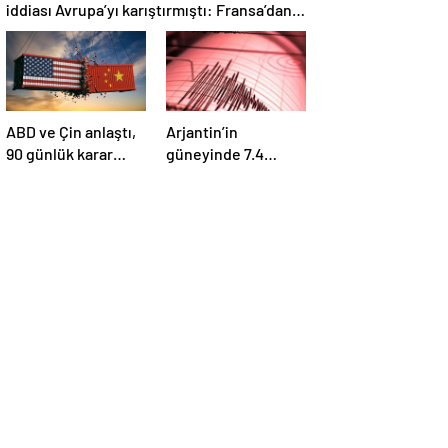
iddiası Avrupa’yı karıştırmıştı: Fransa’dan
“peçeteli” yalanlama geldi!
ABD ve Çin anlaştı,
Arjantin’in
90 günlük karar
güneyinde 7.4
duyuruldu:
büyüklüğünde
Karşılıklı tarife
deprem
indirimi geldi!