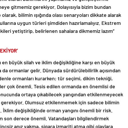
meye gitmemiz gerekiyor. Dolayısıyla bizim bundan
olarak, bilimin ışığında olası senaryoları dikkate alarak
llarına uygun türleri şimdiden hazırlamalıyız. Ekstrem
ileri yetiştirip, belirlenen sahalara dikmemiz lazım”
EKİYOR’
şı en büyük silah ve iklim değişikliğine karşı en büyük
a da ormanlar gelir. Dünyada sürdürülebilirlik açısından
enle ormanları kurarken; tür seçimi, dikim tekniği,
rler çok önemli. Tesis edilen ormanda en önemlisi de
 sonucunda ortaya çıkabilecek yangından etkilenmeyecek
 gerekiyor. Olumsuz etkilenmemek için sadece bilimin
 İklim değişikliğinde orman yangını önemli bir risk.
m son derece önemli. Vatandaşları bilgilendirmek
inçsiz anız yakma, sigara izmariti atma gibi olaylara