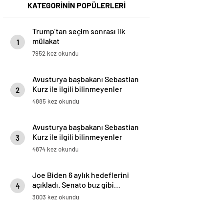
KATEGORİNİN POPÜLERLERİ
Trump’tan seçim sonrası ilk
mülakat
1
7952 kez okundu
Avusturya başbakanı Sebastian
Kurz ile ilgili bilinmeyenler
2
4885 kez okundu
Avusturya başbakanı Sebastian
Kurz ile ilgili bilinmeyenler
3
4874 kez okundu
Joe Biden 6 aylık hedeflerini
açıkladı. Senato buz gibi…
4
3003 kez okundu