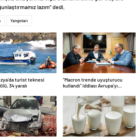
oğunlaştırmamız lazım” dedi.
n
Yangınları
ya’da turist teknesi
“Macron trende uyuşturucu
 ölü, 34 yaralı
kullandı” iddiası Avrupa’yı
karıştırmıştı: Fransa’dan
“peçeteli” yalanlama geldi!