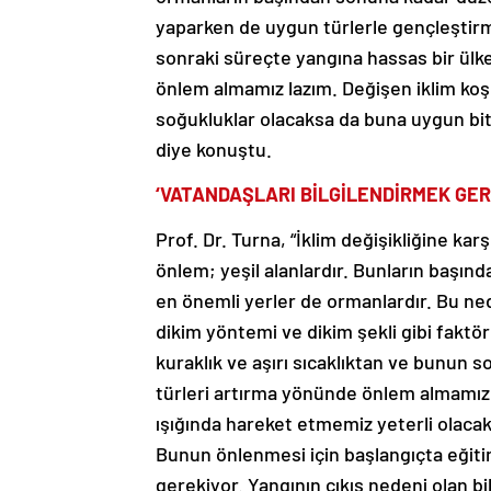
yaparken de uygun türlerle gençleştir
sonraki süreçte yangına hassas bir ülke 
önlem almamız lazım. Değişen iklim koşu
soğukluklar olacaksa da buna uygun bitk
diye konuştu.
‘VATANDAŞLARI BİLGİLENDİRMEK GER
Prof. Dr. Turna, “İklim değişikliğine kar
önlem; yeşil alanlardır. Bunların başınd
en önemli yerler de ormanlardır. Bu ned
dikim yöntemi ve dikim şekli gibi faktö
kuraklık ve aşırı sıcaklıktan ve bunun
türleri artırma yönünde önlem almamız
ışığında hareket etmemiz yeterli olacak.
Bunun önlenmesi için başlangıçta eğiti
gerekiyor. Yangının çıkış nedeni olan bil