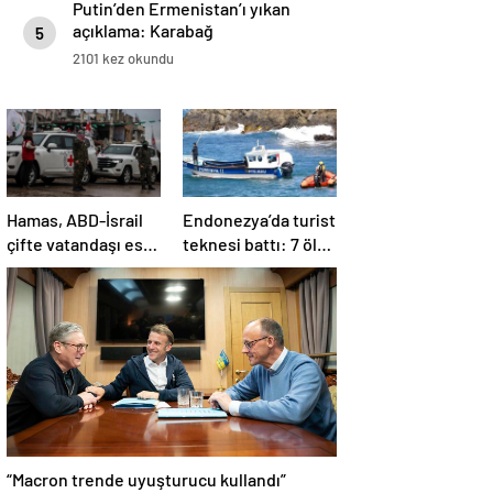
Putin’den Ermenistan’ı yıkan
açıklama: Karabağ
5
Azerbaycan’ın ayrılmaz bir
2101 kez okundu
parçasıdır!
Hamas, ABD-İsrail
Endonezya’da turist
çifte vatandaşı esiri
teknesi battı: 7 ölü,
serbest
34 yaralı
bırakacağını
duyurdu
“Macron trende uyuşturucu kullandı”