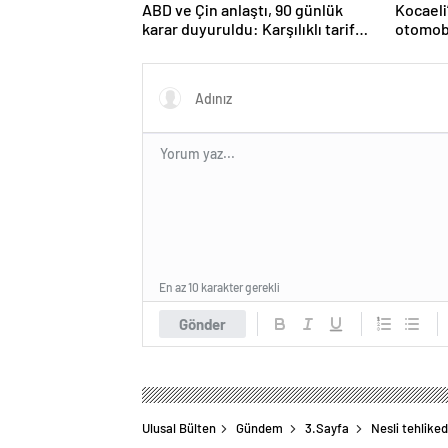
ABD ve Çin anlaştı, 90 günlük
Kocaeli
karar duyuruldu: Karşılıklı tarife
otomobi
indirimi geldi!
En az 10 karakter gerekli
Gönder
Ulusal Bülten
Gündem
3.Sayfa
Nesli tehliked