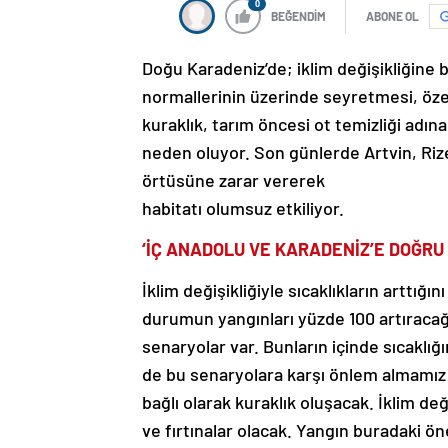
0
BEĞENDİM
ABONE OL
Doğu Karadeniz’de; iklim değişikliğine b
normallerinin üzerinde seyretmesi, özell
kuraklık, tarım öncesi ot temizliği adın
neden oluyor. Son günlerde Artvin, Rize
örtüsüne zarar vererek
habitatı olumsuz etkiliyor.
‘İÇ ANADOLU VE KARADENİZ’E DOĞRU
İklim değişikliğiyle sıcaklıkların arttığı
durumun yangınları yüzde 100 artıracağını
senaryolar var. Bunların içinde sıcaklığı
de bu senaryolara karşı önlem almamız 
bağlı olarak kuraklık oluşacak. İklim deği
ve fırtınalar olacak. Yangın buradaki öne