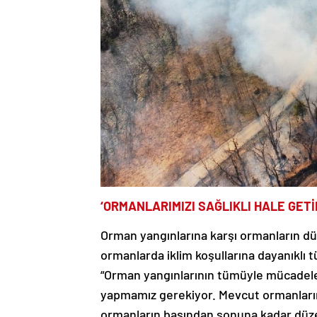
‘ORMANLARIMIZI SAĞLIKLI HALE GETİ
Orman yangınlarına karşı ormanların düz
ormanlarda iklim koşullarına dayanıklı t
“Orman yangınlarının tümüyle mücadele i
yapmamız gerekiyor. Mevcut ormanlarımı
ormanların başından sonuna kadar düze