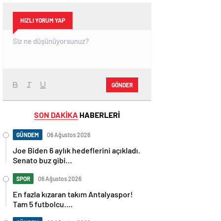
HIZLI YORUM YAP
GÖNDER
SON DAKİKA
HABERLERİ
GÜNDEM
06 Ağustos 2026
Joe Biden 6 aylık hedeflerini açıkladı.
Senato buz gibi…
SPOR
06 Ağustos 2026
En fazla kızaran takım Antalyaspor!
Tam 5 futbolcu….