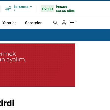
İMSAK'A
İSTANBUL
02:00
KALAN SÜRE
°
Yazarlar
Gazeteler
irdi