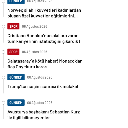
GÜNDEM
06 Ağustos 2026
Norweç silahlı kuvvetleri kadınlardan
oluşan özel kuvvetler eğitimlerini
başlattı.
SPOR
06 Ağustos 2026
Cristiano Ronaldo’nun akıllara zarar
tüm kariyerinin istatistiğini çıkardık !
SPOR
06 Ağustos 2026
Galatasaray’a kötü haber! Monaco’dan
flaş Onyekuru kararı.
GÜNDEM
06 Ağustos 2026
Trump’tan seçim sonrası ilk mülakat
GÜNDEM
06 Ağustos 2026
Avusturya başbakanı Sebastian Kurz
ile ilgili bilinmeyenler