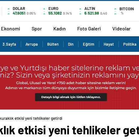
DOLAR
EURO
ALTIN
BITCOIN
47,6051
55,1082
6.521,98
%
0.05%
0.14%
0,40
Ekonomi
Spor
Kadın
Foto Galeri
Videolar
3.Sayfa
Avrupa
Bülten
Din
Eğitim
Hayat
Politika
uraklık etkisi yeni tehlikeler getirdi
ık etkisi yeni tehlikeler get