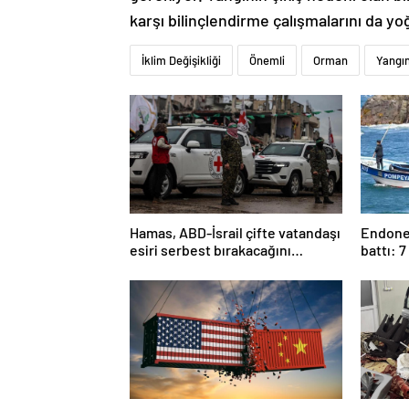
karşı bilinçlendirme çalışmalarını da y
İklim Değişikliği
Önemli
Orman
Yangı
Hamas, ABD-İsrail çifte vatandaşı
Endonez
esiri serbest bırakacağını
battı: 7
duyurdu