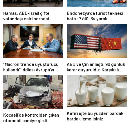
Hamas, ABD-İsrail çifte
Endonezya’da turist teknesi
vatandaşı esiri serbest
battı: 7 ölü, 34 yaralı
bırakacağını duyurdu
“Macron trende uyuşturucu
ABD ve Çin anlaştı, 90 günlük
kullandı” iddiası Avrupa’yı
karar duyuruldu: Karşılıklı
karıştırmıştı: Fransa’dan
tarife indirimi geldi!
“peçeteli” yalanlama geldi!
Kefiri işte bu yüzden bardak
Kocaeli’de kontrolden çıkan
bardak içmelisiniz
otomobil camiye girdi