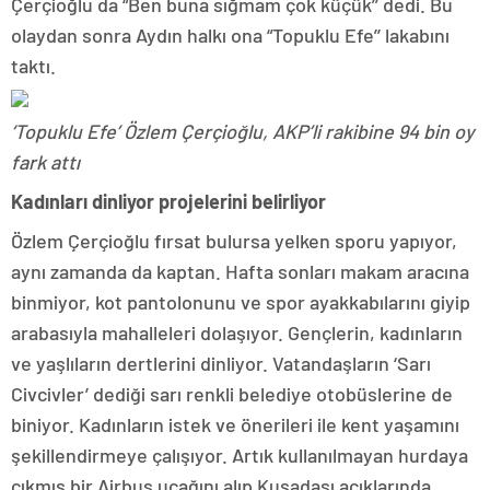
Çerçioğlu da “Ben buna sığmam çok küçük’’ dedi. Bu
olaydan sonra Aydın halkı ona “Topuklu Efe’’ lakabını
taktı.
‘Topuklu Efe’ Özlem Çerçioğlu, AKP’li rakibine 94 bin oy
fark attı
Kadınları dinliyor projelerini belirliyor
Özlem Çerçioğlu fırsat bulursa yelken sporu yapıyor,
aynı zamanda da kaptan. Hafta sonları makam aracına
binmiyor, kot pantolonunu ve spor ayakkabılarını giyip
arabasıyla mahalleleri dolaşıyor. Gençlerin, kadınların
ve yaşlıların dertlerini dinliyor. Vatandaşların ‘Sarı
Civcivler’ dediği sarı renkli belediye otobüslerine de
biniyor. Kadınların istek ve önerileri ile kent yaşamını
şekillendirmeye çalışıyor. Artık kullanılmayan hurdaya
çıkmış bir Airbus uçağını alıp Kuşadası açıklarında