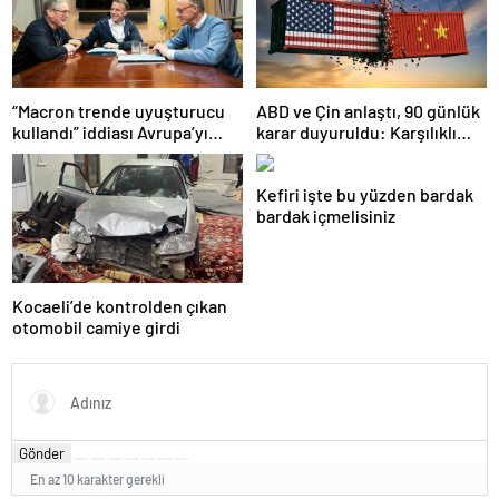
“Macron trende uyuşturucu
ABD ve Çin anlaştı, 90 günlük
kullandı” iddiası Avrupa’yı
karar duyuruldu: Karşılıklı
karıştırmıştı: Fransa’dan
tarife indirimi geldi!
“peçeteli” yalanlama geldi!
Kefiri işte bu yüzden bardak
bardak içmelisiniz
Kocaeli’de kontrolden çıkan
otomobil camiye girdi
Gönder
En az 10 karakter gerekli