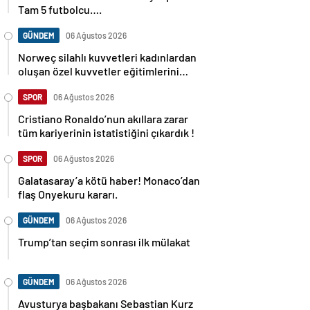
Tam 5 futbolcu….
GÜNDEM
06 Ağustos 2026
Norweç silahlı kuvvetleri kadınlardan
oluşan özel kuvvetler eğitimlerini
başlattı.
SPOR
06 Ağustos 2026
Cristiano Ronaldo’nun akıllara zarar
tüm kariyerinin istatistiğini çıkardık !
SPOR
06 Ağustos 2026
Galatasaray’a kötü haber! Monaco’dan
flaş Onyekuru kararı.
GÜNDEM
06 Ağustos 2026
Trump’tan seçim sonrası ilk mülakat
GÜNDEM
06 Ağustos 2026
Avusturya başbakanı Sebastian Kurz