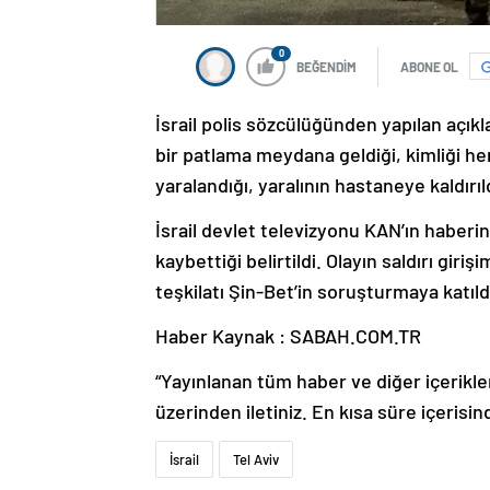
0
BEĞENDİM
ABONE OL
İsrail polis sözcülüğünden yapılan açıkl
bir patlama meydana geldiği, kimliği hen
yaralandığı, yaralının hastaneye kaldırıld
İsrail devlet televizyonu KAN’ın haberi
kaybettiği belirtildi. Olayın saldırı giri
teşkilatı Şin-Bet’in soruşturmaya katıldı
Haber Kaynak : SABAH.COM.TR
“Yayınlanan tüm haber ve diğer içerikler i
üzerinden iletiniz. En kısa süre içerisin
İsrail
Tel Aviv