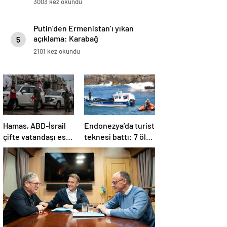
3003 kez okundu
Putin’den Ermenistan’ı yıkan
açıklama: Karabağ
5
Azerbaycan’ın ayrılmaz bir
2101 kez okundu
parçasıdır!
Hamas, ABD-İsrail
Endonezya’da turist
çifte vatandaşı esiri
teknesi battı: 7 ölü,
serbest
34 yaralı
bırakacağını
duyurdu