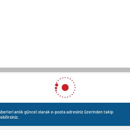
rdusu Gazze’de TRT ekibine saldırdı: Dakikalarca ateş ettiler
 Gazze’de TRT ekibine saldır