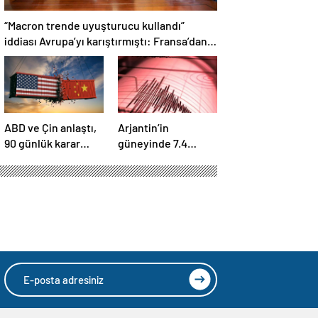
“Macron trende uyuşturucu kullandı”
iddiası Avrupa’yı karıştırmıştı: Fransa’dan
“peçeteli” yalanlama geldi!
ABD ve Çin anlaştı,
Arjantin’in
90 günlük karar
güneyinde 7.4
duyuruldu:
büyüklüğünde
Karşılıklı tarife
deprem
indirimi geldi!
dı: Dakikalarca
HIZLI YORUM YAP