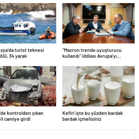
ya’da turist teknesi
“Macron trende uyuşturucu
 ölü, 34 yaralı
kullandı” iddiası Avrupa’yı
karıştırmıştı: Fransa’dan
“peçeteli” yalanlama geldi!
’de kontrolden çıkan
Kefiri işte bu yüzden bardak
l camiye girdi
bardak içmelisiniz