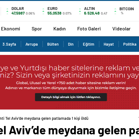
DOLAR
EURO
ALTIN
BITCOIN
47,5987
55,0538
6.526,48
%
0.06%
0.07%
0,47
Ekonomi
Spor
Kadın
Foto Galeri
Videolar
3.Sayfa
Avrupa
Bülten
Din
Eğitim
Hayat
Politika
enti Tel Aviv’de meydana gelen patlamada 1 kişi öldü
 Tel Aviv’de meydana gelen p