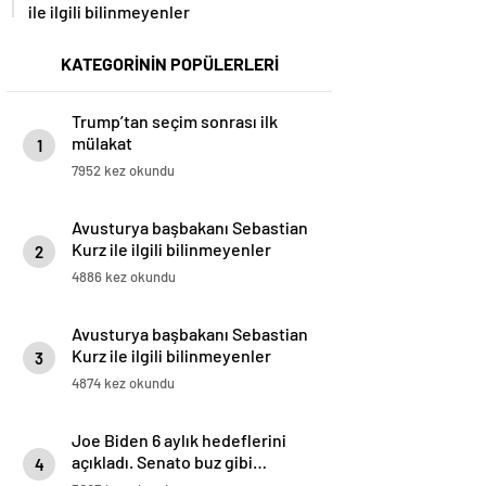
ile ilgili bilinmeyenler
KATEGORİNİN POPÜLERLERİ
Trump’tan seçim sonrası ilk
mülakat
1
7952 kez okundu
Avusturya başbakanı Sebastian
Kurz ile ilgili bilinmeyenler
2
4886 kez okundu
Avusturya başbakanı Sebastian
Kurz ile ilgili bilinmeyenler
3
4874 kez okundu
Joe Biden 6 aylık hedeflerini
açıkladı. Senato buz gibi…
4