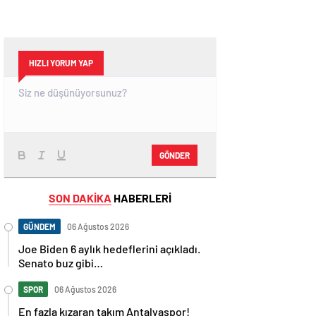
HIZLI YORUM YAP
GÖNDER
SON DAKİKA
HABERLERİ
GÜNDEM
06 Ağustos 2026
Joe Biden 6 aylık hedeflerini açıkladı.
Senato buz gibi…
SPOR
06 Ağustos 2026
En fazla kızaran takım Antalyaspor!