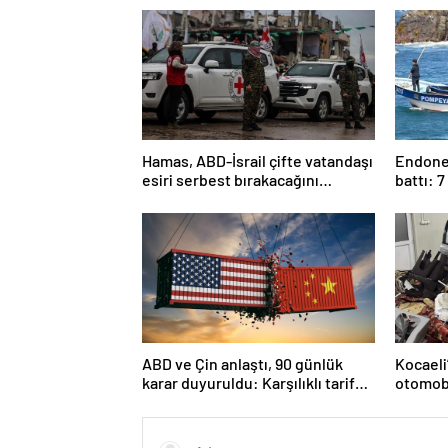
Hamas, ABD-İsrail çifte vatandaşı
Endonez
esiri serbest bırakacağını
battı: 7
duyurdu
ABD ve Çin anlaştı, 90 günlük
Kocaeli
karar duyuruldu: Karşılıklı tarife
otomobi
indirimi geldi!