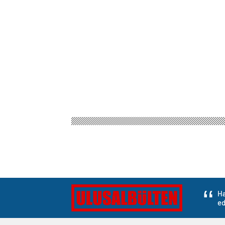
Ulusal Bülten
Gündem
3.Sayfa
Katil İsrail o
Katil İsrail ordusu
ateş ettiler