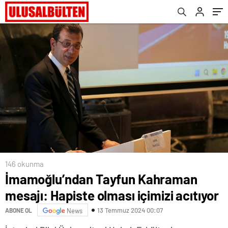
146 okunma
İmamoğlu’ndan Tayfun Kahraman
mesajı: Hapiste olması içimizi acıtıyor
13 Temmuz 2024 00:07
ABONE OL
News