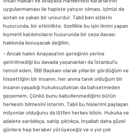
İnsan Hakları ve Anayasa Mahkemesi kararlarının
uygulanmaması ile hapiste yatıyor olması, içimizi de
acıtan ve yakan bir unsurdur. Tabii ben sizlerin
huzurunda, bir etkinlikte, özellikle bu işin ilmini yapan
kıymetli katılımcıların huzurunda bir ceza davası
hakkında konuşacak değilim.
– Ancak halen Anayasa’nın gereğinin yerine
getirilmediği bu davada yaşananları da İstanbul’u
temsil eden, İBB Başkanı olarak yıllardır gördüğüm ve
hissettiğim bir insanın, her anına tanık olduğum bir
insanın yaşadığı hukuksuzluktan da bahsetmeden
geçemem. Çünkü bunu kabullenmediğimi bütün
herkesin bilmesini isterim. Tabii bu hislerimi paylaşan
milyonlar olduğunu da lütfen herkes bilsin. Hukuka ve
adalete sarıldıkça, sahip çıktıkça, inşallah daha güzel
günlere hep beraber yürüyeceğiz ve o yol çok