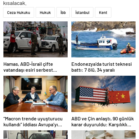
kısalacak.
Ceza Hukuku
Hukuk
İbb
İstanbul
Kent
Hamas, ABD-İsrail çifte
Endonezya’da turist teknesi
vatandaşı esiri serbest
battı: 7 ölü, 34 yaralı
bırakacağını duyurdu
“Macron trende uyuşturucu
ABD ve Çin anlaştı, 90 günlük
kullandı” iddiası Avrupa’yı
karar duyuruldu: Karşılıklı
karıştırmıştı: Fransa’dan
tarife indirimi geldi!
“peçeteli” yalanlama geldi!