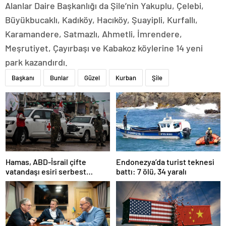
Alanlar Daire Başkanlığı da Şile’nin Yakuplu, Çelebi,
Büyükbucaklı, Kadıköy, Hacıköy, Şuayipli, Kurfallı,
Karamandere, Satmazlı, Ahmetli, İmrendere,
Meşrutiyet, Çayırbaşı ve Kabakoz köylerine 14 yeni
park kazandırdı.
Başkanı
Bunlar
Güzel
Kurban
Şile
Hamas, ABD-İsrail çifte
Endonezya’da turist teknesi
vatandaşı esiri serbest
battı: 7 ölü, 34 yaralı
bırakacağını duyurdu