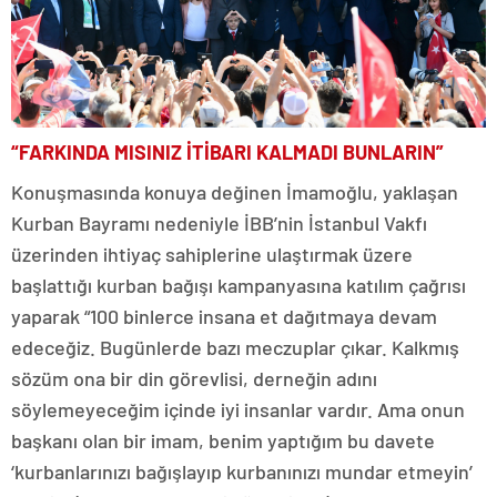
“FARKINDA MISINIZ İTİBARI KALMADI BUNLARIN”
Konuşmasında konuya değinen İmamoğlu, yaklaşan
Kurban Bayramı nedeniyle İBB’nin İstanbul Vakfı
üzerinden ihtiyaç sahiplerine ulaştırmak üzere
başlattığı kurban bağışı kampanyasına katılım çağrısı
yaparak “100 binlerce insana et dağıtmaya devam
edeceğiz. Bugünlerde bazı meczuplar çıkar. Kalkmış
sözüm ona bir din görevlisi, derneğin adını
söylemeyeceğim içinde iyi insanlar vardır. Ama onun
başkanı olan bir imam, benim yaptığım bu davete
‘kurbanlarınızı bağışlayıp kurbanınızı mundar etmeyin’