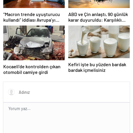
“Macron trende uyuşturucu
ABD ve Çin anlaştı, 90 günlük
kullandı” iddiası Avrupa’yı
karar duyuruldu: Karşılıklı
karıştırmıştı: Fransa’dan
tarife indirimi geldi!
“peçeteli” yalanlama geldi!
Kefiri işte bu yüzden bardak
Kocaeli’de kontrolden çıkan
bardak içmelisiniz
otomobil camiye girdi