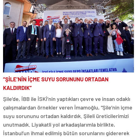
“ŞİLE’NİN İÇME SUYU SORUNUNU ORTADAN
KALDIRDIK”
Şile’de, İBB ile İSKİ’nin yaptıkları çevre ve insan odaklı
çalışmalardan örnekler veren İmamoğlu, “Şile’nin içme
suyu sorununu ortadan kaldırdık. Şileli üreticilerimizi
unutmadık. Liyakatli yol arkadaşlarımla birlikte,
İstanbul’un ihmal edilmiş bütün sorunlarını gidererek