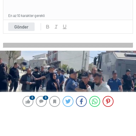
En az 10 karakter gerekli
Gönder
0
0
0
0
144 okunma