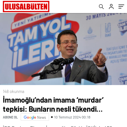
148 okunma
İmamoğlu’ndan imama ‘murdar’
tepkisi: Bunların nesli tükendi…
10 Temmuz 2024 00:18
ABONE OL
News