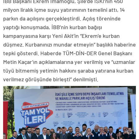
İBB Başkanı Ekrem İmamoğlu, Şile’de İSKİ’nin 450
milyon liralık içme suyu yatırımının temelini attı, 14
parkın da açılışını gerçekleştirdi. Açılış töreninde
yaptığı konuşmada, İBB’nin kurban bağışı
kampanyasına karşı Yeni Akit’in “Ekrem’e kurban
düşmez. Kurbanınızı mundar etmeyin” başlıklı haberine
tepki gösterdi. Haberde TÜM-DİN-DER Genel Başkanı
Metin Kaçar’ın açıklamalarına yer verilmiş ve “uzmanlar
tüyü bitmemiş yetimin hakkını şaraba yatırana kurban
verilmez görüşünde birleşti” denilmişti.