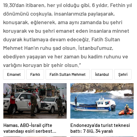
19.30’dan itibaren, her yıl olduğu gibi, 6 yıldır, Fethin yıl
dönümünü coşkuyla, insanlarımızla paylaşarak,
konuşarak, eğlenerek, ama aynı zamanda bu şehri
koruyarak ve bu şehri emanet eden insanlara minnet
duyarak kutlamaya devam edeceğiz. Fatih Sultan
Mehmet Han’ın ruhu şad olsun. İstanbul’umuz,
ebediyen yaşayan ve her zaman bu kadim ruhunu ve
varlığını koruyan bir şehir olsun.”
Emanet
Farklı
Fatih Sultan Mehmet
İstanbul
Şehri
Hamas, ABD-İsrail çifte
Endonezya’da turist teknesi
vatandaşı esiri serbest
battı: 7 ölü, 34 yaralı
bırakacağını duyurdu