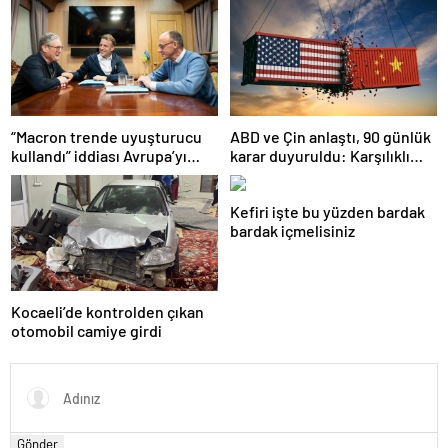
“Macron trende uyuşturucu
ABD ve Çin anlaştı, 90 günlük
kullandı” iddiası Avrupa’yı
karar duyuruldu: Karşılıklı
karıştırmıştı: Fransa’dan
tarife indirimi geldi!
“peçeteli” yalanlama geldi!
Kefiri işte bu yüzden bardak
bardak içmelisiniz
Kocaeli’de kontrolden çıkan
otomobil camiye girdi
Gönder