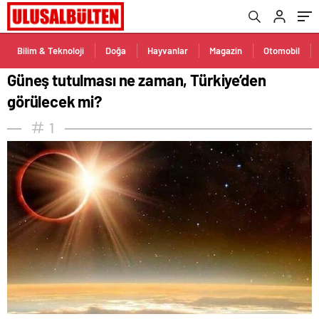
Bilim & Teknoloji
Doğa
Hayvanlar
Magazin
Otomobil
Güneş tutulması ne zaman, Türkiye’den
görülecek mi?
1